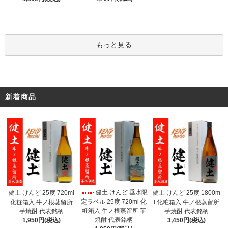
もっと見る
新着商品
健土 けんど 垂水限
健土 けんど 25度 720ml
健土 けんど 25度 1800m
定ラベル 25度 720ml 化
化粧箱入 牛ノ根蒸留所
l 化粧箱入 牛ノ根蒸留所
粧箱入 牛ノ根蒸留所 芋
芋焼酎 代表銘柄
芋焼酎 代表銘柄
焼酎 代表銘柄
1,950円(税込)
3,450円(税込)