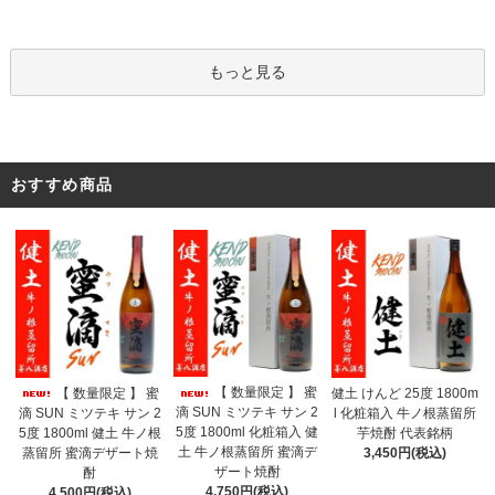
もっと見る
おすすめ商品
【 数量限定 】 蜜
【 数量限定 】 蜜
健土 けんど 25度 1800m
滴 SUN ミツテキ サン 2
滴 SUN ミツテキ サン 2
l 化粧箱入 牛ノ根蒸留所
5度 1800ml 化粧箱入 健
5度 1800ml 健土 牛ノ根
芋焼酎 代表銘柄
土 牛ノ根蒸留所 蜜滴デ
蒸留所 蜜滴デザート焼
3,450円(税込)
ザート焼酎
酎
4,750円(税込)
4,500円(税込)