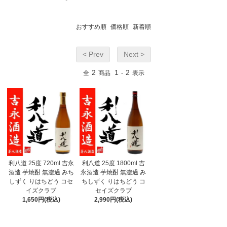
おすすめ順
価格順
新着順
< Prev
Next >
2
1
2
全
商品
-
表示
利八道 25度 720ml 吉永
利八道 25度 1800ml 吉
酒造 芋焼酎 無濾過 みち
永酒造 芋焼酎 無濾過 み
しずく りはちどう コセ
ちしずく りはちどう コ
イズクラブ
セイズクラブ
1,650円(税込)
2,990円(税込)