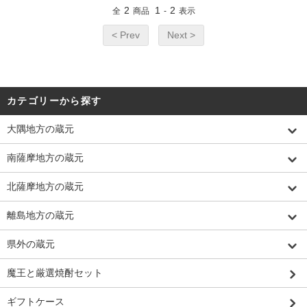
2
1
2
全
商品
-
表示
< Prev
Next >
カテゴリーから探す
大隅地方の蔵元
南薩摩地方の蔵元
北薩摩地方の蔵元
離島地方の蔵元
県外の蔵元
魔王と厳選焼酎セット
ギフトケース