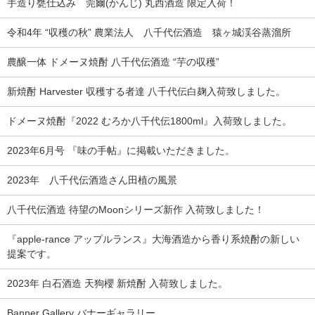
手造り甕仕込み 莞爾(かんじ) 丸西酒造 限定入荷！
令和4年 “収穫の秋” 農業法人 八千代伝酒造 猿ヶ城渓谷蒸溜所
農醸一体 ドメーヌ焼酎 八千代伝酒造 “芋の収穫”
新焼酎 Harvester 収穫する者達 八千代伝白麹入荷致しました。
ドメーヌ焼酎『2022 むろか八千代伝1800ml』入荷致しました。
2023年6月号 『味の手帖』に掲載いただきました。
2023年 八千代伝酒造さん田植の風景
八千代伝酒造 待望のMoonシリーズ新作 入荷致しました！
『apple-rance アップルランス』大海酒造から香り系焼酎の新しい
提案です。
2023年 白石酒造 天狗櫻 新焼酎 入荷致しました。
Banner Gallery バナーギャラリー