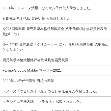
2021年 ドメーヌ焼酎 むろか八千代伝入荷致しました。
春期限定八千代伝 黄色い椿 入荷致しました！
令和3酒造年度 鹿児島県本格焼酎鑑評会 八千代伝(黒) 総裁賞代表受
賞(第一位)
令和4年度 鹿児島県『ぐりぶークーポン』特産品(薩摩焼酎)の取扱店
となりました。
鹿児島県本格焼酎鑑評会総裁賞連覇受賞酒
Farmer's bottle Mahler マーラー2021
2022年 八千代伝酒造 田植の風景
ドメーヌ「つるし八千代伝」つるし芋仕込み入荷致しました。
ソラシドエア機内誌 「ソラタネ」掲載されました。