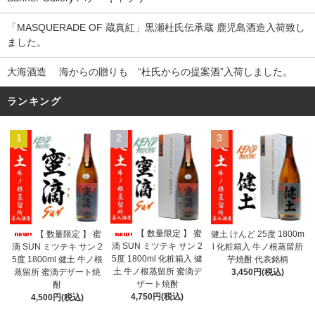
「MASQUERADE OF 蔵真紅」黒瀬杜氏伝承蔵 鹿児島酒造入荷致し
ました。
大海酒造 海からの贈りも “杜氏からの提案酒”入荷しました。
ランキング
1
2
3
【 数量限定 】 蜜
【 数量限定 】 蜜
健土 けんど 25度 1800m
滴 SUN ミツテキ サン 2
滴 SUN ミツテキ サン 2
l 化粧箱入 牛ノ根蒸留所
5度 1800ml 化粧箱入 健
5度 1800ml 健土 牛ノ根
芋焼酎 代表銘柄
土 牛ノ根蒸留所 蜜滴デ
蒸留所 蜜滴デザート焼
3,450円(税込)
ザート焼酎
酎
4,750円(税込)
4,500円(税込)