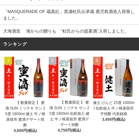
「MASQUERADE OF 蔵真紅」黒瀬杜氏伝承蔵 鹿児島酒造入荷致し
ました。
大海酒造 海からの贈りも “杜氏からの提案酒”入荷しました。
ランキング
1
2
3
【 数量限定 】 蜜
【 数量限定 】 蜜
健土 けんど 25度 1800m
滴 SUN ミツテキ サン 2
滴 SUN ミツテキ サン 2
l 化粧箱入 牛ノ根蒸留所
5度 1800ml 化粧箱入 健
5度 1800ml 健土 牛ノ根
芋焼酎 代表銘柄
土 牛ノ根蒸留所 蜜滴デ
蒸留所 蜜滴デザート焼
3,450円(税込)
ザート焼酎
酎
4,750円(税込)
4,500円(税込)