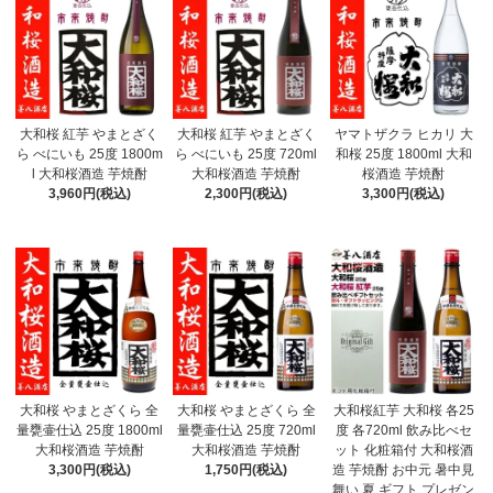
大和桜 紅芋 やまとざく
大和桜 紅芋 やまとざく
ヤマトザクラ ヒカリ 大
ら べにいも 25度 1800m
ら べにいも 25度 720ml
和桜 25度 1800ml 大和
l 大和桜酒造 芋焼酎
大和桜酒造 芋焼酎
桜酒造 芋焼酎
3,960円(税込)
2,300円(税込)
3,300円(税込)
大和桜 やまとざくら 全
大和桜 やまとざくら 全
大和桜紅芋 大和桜 各25
量甕壷仕込 25度 1800ml
量甕壷仕込 25度 720ml
度 各720ml 飲み比べセ
大和桜酒造 芋焼酎
大和桜酒造 芋焼酎
ット 化粧箱付 大和桜酒
3,300円(税込)
1,750円(税込)
造 芋焼酎 お中元 暑中見
舞い 夏 ギフト プレゼン