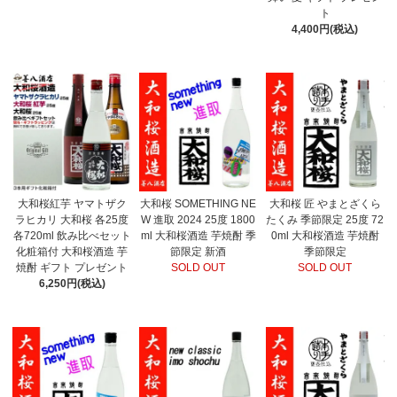
ト
4,400円(税込)
大和桜紅芋 ヤマトザク
大和桜 SOMETHING NE
大和桜 匠 やまとざくら
ラヒカリ 大和桜 各25度
W 進取 2024 25度 1800
たくみ 季節限定 25度 72
各720ml 飲み比べセット
ml 大和桜酒造 芋焼酎 季
0ml 大和桜酒造 芋焼酎
化粧箱付 大和桜酒造 芋
節限定 新酒
季節限定
焼酎 ギフト プレゼント
SOLD OUT
SOLD OUT
6,250円(税込)