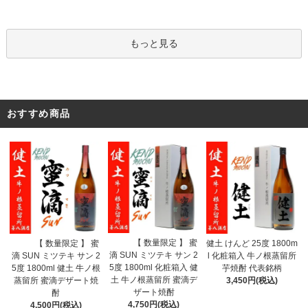
もっと見る
おすすめ商品
【 数量限定 】 蜜
【 数量限定 】 蜜
健土 けんど 25度 1800m
滴 SUN ミツテキ サン 2
滴 SUN ミツテキ サン 2
l 化粧箱入 牛ノ根蒸留所
5度 1800ml 化粧箱入 健
5度 1800ml 健土 牛ノ根
芋焼酎 代表銘柄
土 牛ノ根蒸留所 蜜滴デ
蒸留所 蜜滴デザート焼
3,450円(税込)
ザート焼酎
酎
4,750円(税込)
4,500円(税込)