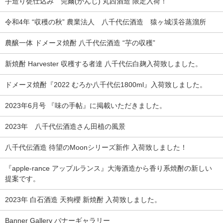
手造り甕仕込み 莞爾(かんじ) 丸西酒造 限定入荷！
令和4年 “収穫の秋” 農業法人 八千代伝酒造 猿ヶ城渓谷蒸溜所
農醸一体 ドメーヌ焼酎 八千代伝酒造 “芋の収穫”
新焼酎 Harvester 収穫する者達 八千代伝白麹入荷致しました。
ドメーヌ焼酎『2022 むろか八千代伝1800ml』入荷致しました。
2023年6月号 『味の手帖』に掲載いただきました。
2023年 八千代伝酒造さん田植の風景
八千代伝酒造 待望のMoonシリーズ新作 入荷致しました！
『apple-rance アップルランス』大海酒造から香り系焼酎の新しい
提案です。
2023年 白石酒造 天狗櫻 新焼酎 入荷致しました。
Banner Gallery バナーギャラリー