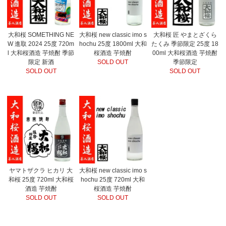
大和桜 SOMETHING NE
大和桜 new classic imo s
大和桜 匠 やまとざくら
W 進取 2024 25度 720m
hochu 25度 1800ml 大和
たくみ 季節限定 25度 18
l 大和桜酒造 芋焼酎 季節
桜酒造 芋焼酎
00ml 大和桜酒造 芋焼酎
限定 新酒
SOLD OUT
季節限定
SOLD OUT
SOLD OUT
ヤマトザクラ ヒカリ 大
大和桜 new classic imo s
和桜 25度 720ml 大和桜
hochu 25度 720ml 大和
酒造 芋焼酎
桜酒造 芋焼酎
SOLD OUT
SOLD OUT