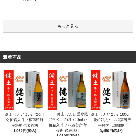
もっと見る
新着商品
健土 けんど 垂水限
健土 けんど 25度 720ml
健土 けんど 25度 1800m
定ラベル 25度 720ml 化
化粧箱入 牛ノ根蒸留所
l 化粧箱入 牛ノ根蒸留所
粧箱入 牛ノ根蒸留所 芋
芋焼酎 代表銘柄
芋焼酎 代表銘柄
焼酎 代表銘柄
1,950円(税込)
3,450円(税込)