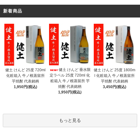
新着商品
健土 けんど 垂水限
健土 けんど 25度 720ml
健土 けんど 25度 1800m
定ラベル 25度 720ml 化
化粧箱入 牛ノ根蒸留所
l 化粧箱入 牛ノ根蒸留所
粧箱入 牛ノ根蒸留所 芋
芋焼酎 代表銘柄
芋焼酎 代表銘柄
焼酎 代表銘柄
1,950円(税込)
3,450円(税込)
1,950円(税込)
もっと見る