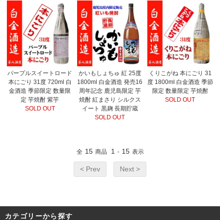
パープルスイートロード
かいもしょちゅ 紅 25度
くりこがね 本にごり 31
本にごり 31度 720ml 白
1800ml 白金酒造 発売16
度 1800ml 白金酒造 季節
金酒造 季節限定 数量限
周年記念 鹿児島限定 芋
限定 数量限定 芋焼酎
定 芋焼酎 紫芋
焼酎 紅まさり シルクス
SOLD OUT
SOLD OUT
イート 黒麹 長期貯蔵
SOLD OUT
15
1
15
全
商品
-
表示
< Prev
Next >
カテゴリーから探す