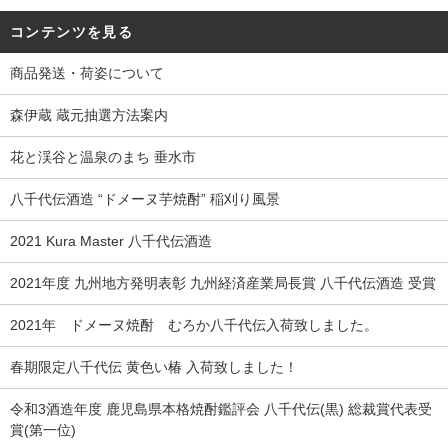
コンテンツを見る
商品発送・荷姿について
森伊蔵 蔵元抽選方法案内
花と渓谷と温泉のまち 垂水市
八千代伝酒造 “ドメーヌ芋焼酎” 稲刈り風景
2021 Kura Master 八千代伝酒造
2021年度 九州地方発明表彰 九州経済産業局長賞 八千代伝酒造 受賞
2021年 ドメーヌ焼酎 むろか八千代伝入荷致しました。
春期限定八千代伝 黄色い椿 入荷致しました！
令和3酒造年度 鹿児島県本格焼酎鑑評会 八千代伝(黒) 総裁賞代表受
賞(第一位)