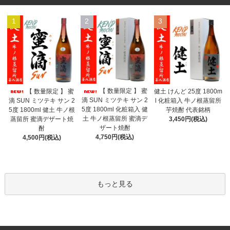
1
2
3
【 数量限定 】 蜜
【 数量限定 】 蜜
健土 けんど 25度 1800m
滴 SUN ミツテキ サン 2
滴 SUN ミツテキ サン 2
l 化粧箱入 牛ノ根蒸留所
5度 1800ml 化粧箱入 健
5度 1800ml 健土 牛ノ根
芋焼酎 代表銘柄
土 牛ノ根蒸留所 蜜滴デ
蒸留所 蜜滴デザート焼
3,450円(税込)
ザート焼酎
酎
4,750円(税込)
4,500円(税込)
もっと見る