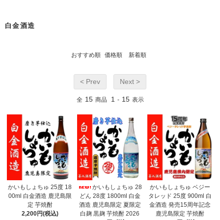
白金酒造
おすすめ順
価格順
新着順
< Prev
Next >
15
1
15
全
商品
-
表示
かいもしょちゅ 25度 18
かいもしょちゅ 28
かいもしょちゅ ベジー
00ml 白金酒造 鹿児島限
どん 28度 1800ml 白金
タレッド 25度 900ml 白
定 芋焼酎
酒造 鹿児島限定 夏限定
金酒造 発売15周年記念
2,200円(税込)
白麹 黒麹 芋焼酎 2026
鹿児島限定 芋焼酎