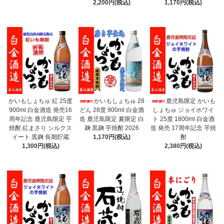
2,200円(税込)
1,170円(税込)
かいもしょちゅ 紅 25度
かいもしょちゅ 28
鹿児島限定 かいも
900ml 白金酒造 発売16
どん 28度 900ml 白金酒
しょちゅ ジョイホワイ
周年記念 鹿児島限定 芋
造 鹿児島限定 夏限定 白
ト 25度 1800ml 白金酒
焼酎 紅まさり シルクス
麹 黒麹 芋焼酎 2026
造 発売 17周年記念 芋焼
イート 黒麹 長期貯蔵
1,170円(税込)
酎
1,300円(税込)
2,380円(税込)