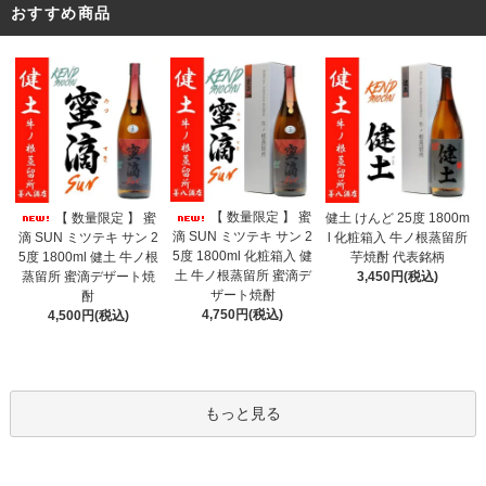
おすすめ商品
【 数量限定 】 蜜
【 数量限定 】 蜜
健土 けんど 25度 1800m
滴 SUN ミツテキ サン 2
滴 SUN ミツテキ サン 2
l 化粧箱入 牛ノ根蒸留所
5度 1800ml 化粧箱入 健
5度 1800ml 健土 牛ノ根
芋焼酎 代表銘柄
土 牛ノ根蒸留所 蜜滴デ
蒸留所 蜜滴デザート焼
3,450円(税込)
ザート焼酎
酎
4,750円(税込)
4,500円(税込)
もっと見る