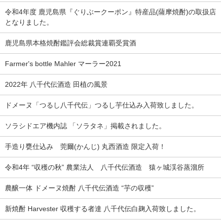
令和4年度 鹿児島県『ぐりぶークーポン』特産品(薩摩焼酎)の取扱店
となりました。
鹿児島県本格焼酎鑑評会総裁賞連覇受賞酒
Farmer's bottle Mahler マーラー2021
2022年 八千代伝酒造 田植の風景
ドメーヌ「つるし八千代伝」つるし芋仕込み入荷致しました。
ソラシドエア機内誌 「ソラタネ」掲載されました。
手造り甕仕込み 莞爾(かんじ) 丸西酒造 限定入荷！
令和4年 “収穫の秋” 農業法人 八千代伝酒造 猿ヶ城渓谷蒸溜所
農醸一体 ドメーヌ焼酎 八千代伝酒造 “芋の収穫”
新焼酎 Harvester 収穫する者達 八千代伝白麹入荷致しました。