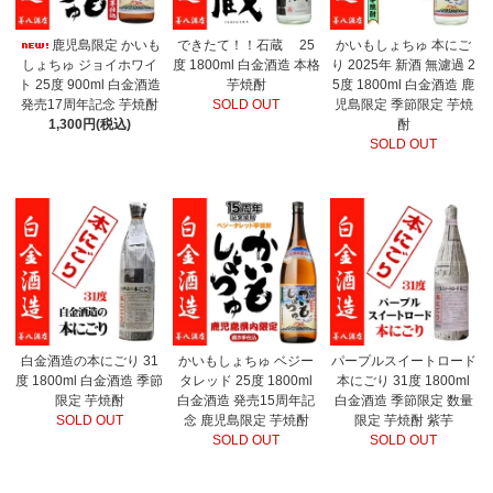
鹿児島限定 かいも
できたて！！石蔵 25
かいもしょちゅ 本にご
しょちゅ ジョイホワイ
度 1800ml 白金酒造 本格
り 2025年 新酒 無濾過 2
ト 25度 900ml 白金酒造
芋焼酎
5度 1800ml 白金酒造 鹿
発売17周年記念 芋焼酎
SOLD OUT
児島限定 季節限定 芋焼
1,300円(税込)
酎
SOLD OUT
白金酒造の本にごり 31
かいもしょちゅ ベジー
パープルスイートロード
度 1800ml 白金酒造 季節
タレッド 25度 1800ml
本にごり 31度 1800ml
限定 芋焼酎
白金酒造 発売15周年記
白金酒造 季節限定 数量
SOLD OUT
念 鹿児島限定 芋焼酎
限定 芋焼酎 紫芋
SOLD OUT
SOLD OUT