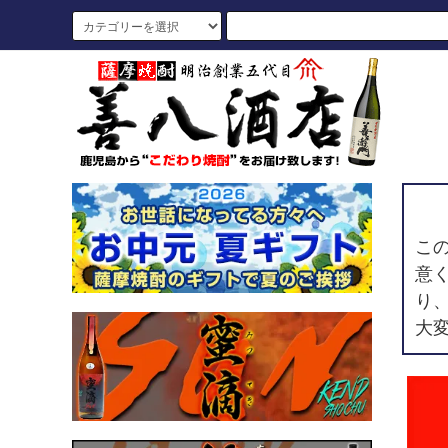
こ
意
り
大