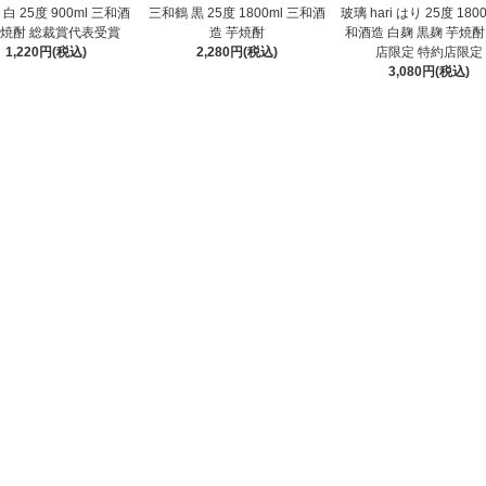
白 25度 900ml 三和酒
三和鶴 黒 25度 1800ml 三和酒
玻璃 hari はり 25度 180
芋焼酎 総裁賞代表受賞
造 芋焼酎
和酒造 白麹 黒麹 芋焼酎
1,220円(税込)
2,280円(税込)
店限定 特約店限定
3,080円(税込)