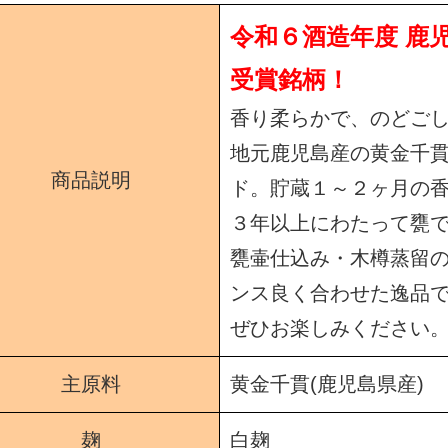
令和６酒造年度 鹿
受賞銘柄！
香り柔らかで、のどご
地元鹿児島産の黄金千
商品説明
ド。貯蔵１～２ヶ月の
３年以上にわたって甕
甕壷仕込み・木樽蒸留
ンス良く合わせた逸品
ぜひお楽しみください
主原料
黄金千貫(鹿児島県産)
麹
白麹