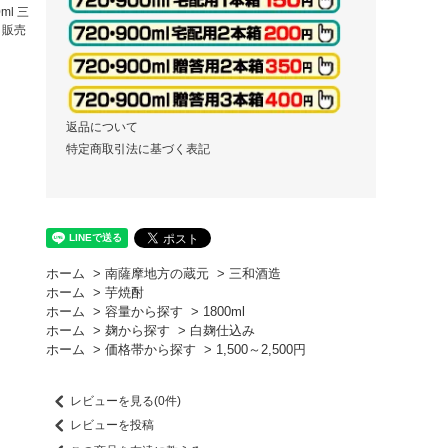
0ml 三
 販売
返品について
特定商取引法に基づく表記
ホーム
>
南薩摩地方の蔵元
>
三和酒造
ホーム
>
芋焼酎
ホーム
>
容量から探す
>
1800ml
ホーム
>
麹から探す
>
白麹仕込み
ホーム
>
価格帯から探す
>
1,500～2,500円
レビューを見る(0件)
レビューを投稿