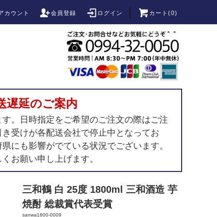
アカウント
会員登録
ログイン
カート(
0
)
送遅延のご案内
ます。日時指定をご希望のご注文の際はご注
引き受けが各配送会社で停止中となってお
府県にも影響がでている状況でございます。
しくお願い申し上げます。
三和鶴 白 25度 1800ml 三和酒造 芋
焼酎 総裁賞代表受賞
sanwa1800-0009