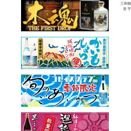
三和鶴 
造 