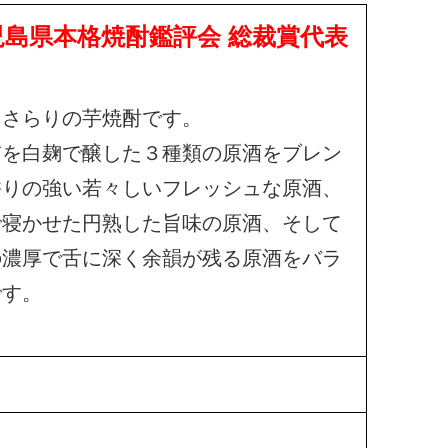
児島県本格焼酎鑑評会 総裁賞代表
しさらりの芋焼酎です。
貫を白麹で醸した３種類の原酒をブレン
香りの強い若々しいフレッシュな原酒、
で寝かせた円熟した旨味の原酒、そして
の濃厚で舌に深く余韻が残る原酒をバラ
です。
。