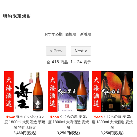
特約限定焼酎
おすすめ順
価格順
新着順
< Prev
Next >
418
1
24
全
商品
-
表示
海王 かいおう 25
くじらの黒 麦 25
くじらの白 麦 25
度 1800ml 大海酒造 芋焼
度 1800ml 大海酒造 麦焼
度 1800ml 大海酒造 麦焼
酎 特約店限定
酎
酎
3,460円(税込)
3,250円(税込)
3,250円(税込)