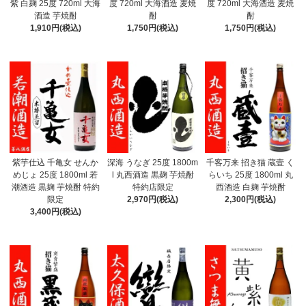
紫 白麹 25度 720ml 大海
度 720ml 大海酒造 麦焼
度 720ml 大海酒造 麦焼
酒造 芋焼酎
酎
酎
1,910円(税込)
1,750円(税込)
1,750円(税込)
紫芋仕込 千亀女 せんか
深海 うなぎ 25度 1800m
千客万来 招き猫 蔵壹 く
めじょ 25度 1800ml 若
l 丸西酒造 黒麹 芋焼酎
らいち 25度 1800ml 丸
潮酒造 黒麹 芋焼酎 特約
特約店限定
西酒造 白麹 芋焼酎
限定
2,970円(税込)
2,300円(税込)
3,400円(税込)