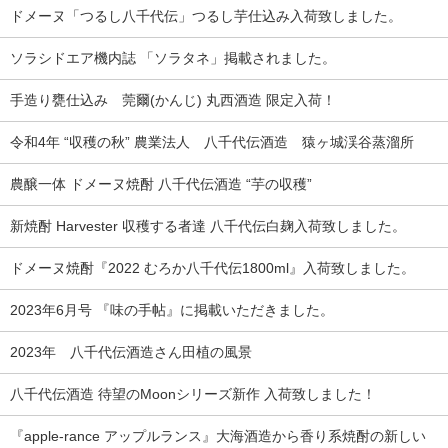
ドメーヌ「つるし八千代伝」つるし芋仕込み入荷致しました。
ソラシドエア機内誌 「ソラタネ」掲載されました。
手造り甕仕込み 莞爾(かんじ) 丸西酒造 限定入荷！
令和4年 “収穫の秋” 農業法人 八千代伝酒造 猿ヶ城渓谷蒸溜所
農醸一体 ドメーヌ焼酎 八千代伝酒造 “芋の収穫”
新焼酎 Harvester 収穫する者達 八千代伝白麹入荷致しました。
ドメーヌ焼酎『2022 むろか八千代伝1800ml』入荷致しました。
2023年6月号 『味の手帖』に掲載いただきました。
2023年 八千代伝酒造さん田植の風景
八千代伝酒造 待望のMoonシリーズ新作 入荷致しました！
『apple-rance アップルランス』大海酒造から香り系焼酎の新しい