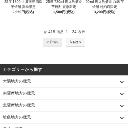
25度 1800ml 鹿児島酒造
25度 720ml 鹿児島酒造
00ｍl 鹿児島酒造 白麹 芋
芋焼酎 夏季限定
芋焼酎 夏季限定
焼酎 特約店限定
2,950円(税込)
1,580円(税込)
3,200円(税込)
418
1
24
全
商品
-
表示
< Prev
Next >
カテゴリーから探す
大隅地方の蔵元
南薩摩地方の蔵元
北薩摩地方の蔵元
離島地方の蔵元