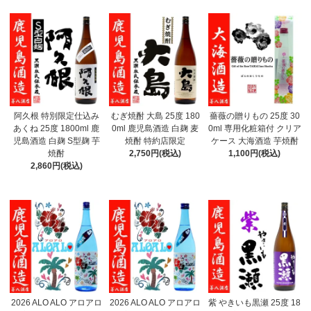
阿久根 特別限定仕込み
むぎ焼酎 大島 25度 180
薔薇の贈りもの 25度 30
あくね 25度 1800ml 鹿
0ml 鹿児島酒造 白麹 麦
0ml 専用化粧箱付 クリア
児島酒造 白麹 S型麹 芋
焼酎 特約店限定
ケース 大海酒造 芋焼酎
焼酎
2,750円(税込)
1,100円(税込)
2,860円(税込)
2026 ALO ALO アロアロ
2026 ALO ALO アロアロ
紫 やきいも黒瀬 25度 18