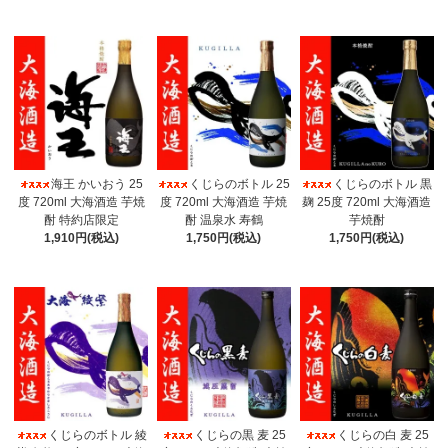
海王 かいおう 25
くじらのボトル 25
くじらのボトル 黒
度 720ml 大海酒造 芋焼
度 720ml 大海酒造 芋焼
麹 25度 720ml 大海酒造
酎 特約店限定
酎 温泉水 寿鶴
芋焼酎
1,910円(税込)
1,750円(税込)
1,750円(税込)
くじらのボトル 綾
くじらの黒 麦 25
くじらの白 麦 25