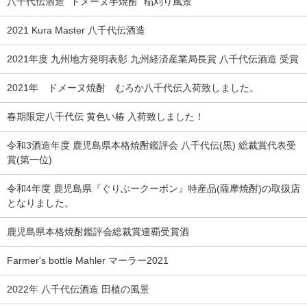
八千代伝酒造 “ドメーヌ芋焼酎” 稲刈り風景
2021 Kura Master 八千代伝酒造
2021年度 九州地方発明表彰 九州経済産業局長賞 八千代伝酒造 受賞
2021年 ドメーヌ焼酎 むろか八千代伝入荷致しました。
春期限定八千代伝 黄色い椿 入荷致しました！
令和3酒造年度 鹿児島県本格焼酎鑑評会 八千代伝(黒) 総裁賞代表受
賞(第一位)
令和4年度 鹿児島県『ぐりぶークーポン』特産品(薩摩焼酎)の取扱店
となりました。
鹿児島県本格焼酎鑑評会総裁賞連覇受賞酒
Farmer's bottle Mahler マーラー2021
2022年 八千代伝酒造 田植の風景