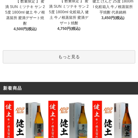
【 数量限定 】 蜜
【 数量限定 】 蜜
健土 けんど 25度 1800m
滴 SUN ミツテキ サン 2
滴 SUN ミツテキ サン 2
l 化粧箱入 牛ノ根蒸留所
5度 1800ml 化粧箱入 健
5度 1800ml 健土 牛ノ根
芋焼酎 代表銘柄
土 牛ノ根蒸留所 蜜滴デ
蒸留所 蜜滴デザート焼
3,450円(税込)
ザート焼酎
酎
4,750円(税込)
4,500円(税込)
もっと見る
新着商品