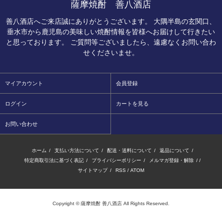
薩摩焼酎 善八酒店
善八酒店へご来店誠にありがとうございます。 大隅半島の玄関口、
垂水市から鹿児島の美味しい焼酎情報を皆様へお届けして行きたい
と思っております。 ご質問等ございましたら、遠慮なくお問い合わ
せくださいませ。
マイアカウント
会員登録
ログイン
カートを見る
お問い合わせ
ホーム
/
支払い方法について
/
配送・送料について
/
返品について
/
特定商取引法に基づく表記
/
プライバシーポリシー
/
メルマガ登録・解除
/ /
サイトマップ
/
RSS
/
ATOM
Copyright © 薩摩焼酎 善八酒店 All Rights Reserved.