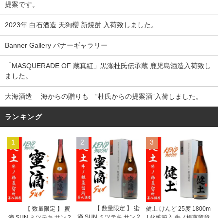
提案です。
2023年 白石酒造 天狗櫻 新焼酎 入荷致しました。
Banner Gallery バナーギャラリー
「MASQUERADE OF 蔵真紅」黒瀬杜氏伝承蔵 鹿児島酒造入荷致し
ました。
大海酒造 海からの贈りも “杜氏からの提案酒”入荷しました。
ランキング
1
2
3
【 数量限定 】 蜜
【 数量限定 】 蜜
健土 けんど 25度 1800m
滴 SUN ミツテキ サン 2
滴 SUN ミツテキ サン 2
l 化粧箱入 牛ノ根蒸留所