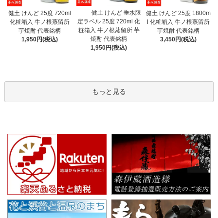
健土 けんど 垂水限
健土 けんど 25度 720ml
健土 けんど 25度 1800m
定ラベル 25度 720ml 化
化粧箱入 牛ノ根蒸留所
l 化粧箱入 牛ノ根蒸留所
粧箱入 牛ノ根蒸留所 芋
芋焼酎 代表銘柄
芋焼酎 代表銘柄
焼酎 代表銘柄
1,950円(税込)
3,450円(税込)
1,950円(税込)
もっと見る