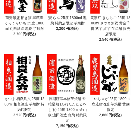
商売繁盛 招き猫 黒蔵壹
鸞 らん 25度 1800ml 黒
黄紫紅 きむらご 25度 18
くろくらいち 25度 1800
麹 特約店限定 芋焼酎
00ml さつま無双 黄金千
ml 丸西酒造 黒麹 芋焼酎
3,300円(税込)
貫 紫芋 紅芋 芋焼酎 販売
2,300円(税込)
店限定
2,540円(税込)
さつま 相良兵六 25度 18
長期貯蔵本格芋焼酎 吾
こいじゃが 25度 1800ml
00ml 相良酒造 芋焼酎 特
唯足知 (われただたるを
鹿児島酒造 芋焼酎 黄麹
約店限定
しる) 25度 1800ml 金山
限定
2,520円(税込)
蔵 濵田酒造 白麹 特約限
2,860円(税込)
定
7,150円(税込)