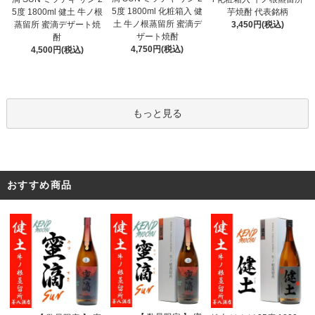
5度 1800ml 化粧箱入 健
5度 1800ml 健土 牛ノ根
芋焼酎 代表銘柄
土 牛ノ根蒸留所 蜜滴デ
蒸留所 蜜滴デザート焼
3,450円(税込)
ザート焼酎
酎
4,750円(税込)
4,500円(税込)
もっと見る
おすすめ商品