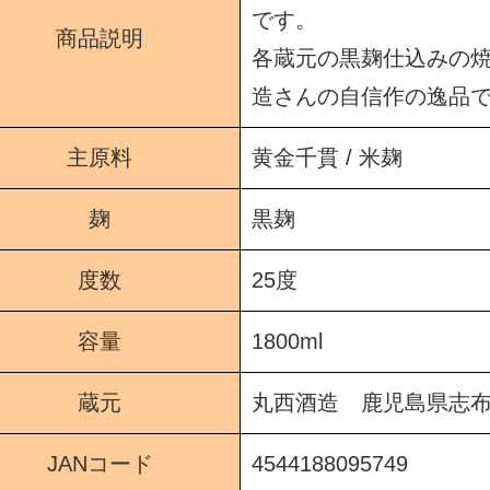
です。
商品説明
各蔵元の黒麹仕込みの
造さんの自信作の逸品
主原料
黄金千貫 / 米麹
麹
黒麹
度数
25度
容量
1800ml
蔵元
丸西酒造
鹿児島県志布
JANコード
4544188095749