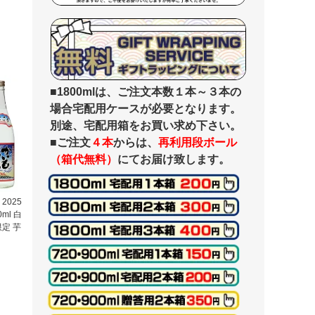
■1800mlは、ご注文本数１本～３本の
場合宅配用ケースが必要となります。
別途、宅配用箱をお買い求め下さい。
■ご注文
４本
からは、
再利用段ボール
（箱代無料）
にてお届け致します。
2025
ml 白
定 芋