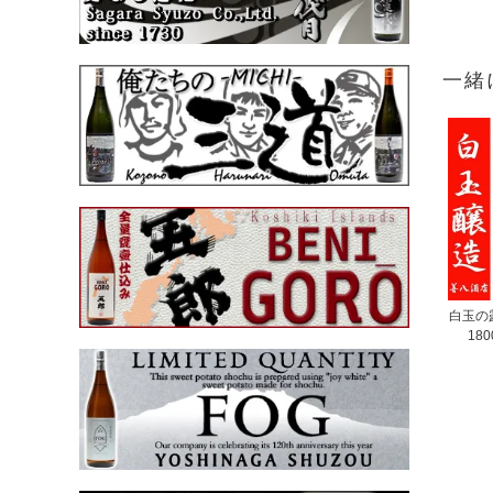
一緒
白玉の
18