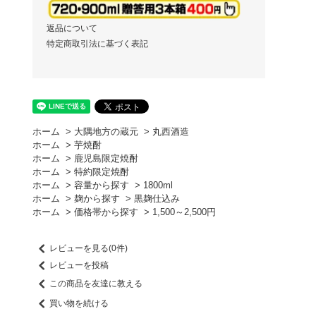
返品について
特定商取引法に基づく表記
ホーム
>
大隅地方の蔵元
>
丸西酒造
ホーム
>
芋焼酎
ホーム
>
鹿児島限定焼酎
ホーム
>
特約限定焼酎
ホーム
>
容量から探す
>
1800ml
ホーム
>
麹から探す
>
黒麹仕込み
ホーム
>
価格帯から探す
>
1,500～2,500円
レビューを見る(0件)
レビューを投稿
この商品を友達に教える
買い物を続ける