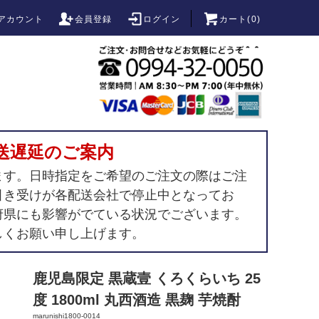
アカウント
会員登録
ログイン
カート(
0
)
送遅延のご案内
ます。日時指定をご希望のご注文の際はご注
引き受けが各配送会社で停止中となってお
府県にも影響がでている状況でございます。
しくお願い申し上げます。
鹿児島限定 黒蔵壹 くろくらいち 25
度 1800ml 丸西酒造 黒麹 芋焼酎
marunishi1800-0014