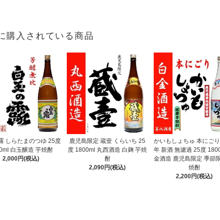
に購入されている商品
露 しらたまのつゆ 25度
鹿児島限定 蔵壹 くらいち 25
かいもしょちゅ 本にごり 
00ml 白玉醸造 芋焼酎
度 1800ml 丸西酒造 白麹 芋焼
年 新酒 無濾過 25度 1800
2,000円(税込)
酎
金酒造 鹿児島限定 季節限
2,090円(税込)
焼酎
2,200円(税込)