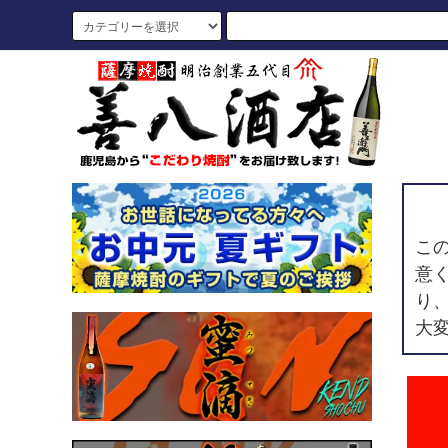
こ
意
り
大