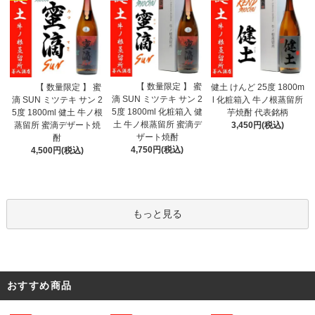
【 数量限定 】 蜜
【 数量限定 】 蜜
健土 けんど 25度 1800m
滴 SUN ミツテキ サン 2
滴 SUN ミツテキ サン 2
l 化粧箱入 牛ノ根蒸留所
5度 1800ml 化粧箱入 健
5度 1800ml 健土 牛ノ根
芋焼酎 代表銘柄
土 牛ノ根蒸留所 蜜滴デ
蒸留所 蜜滴デザート焼
3,450円(税込)
ザート焼酎
酎
4,750円(税込)
4,500円(税込)
もっと見る
おすすめ商品