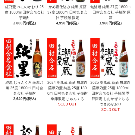
紅乃薫 べにのかおり 25
かめ壷仕込み 純黒 原酒
無濾過 純黒 37度 1800m
度 1800ml 田村合名会社
37度 1800ml 田村合名会
l 田村合名会社 芋焼酎 原
芋焼酎
社 芋焼酎 限定
酒
2,800円(税込)
4,950円(税込)
3,960円(税込)
純黒 じゅんくろ 薩摩乃
2024 潮風蔵 新酒 無濾過
2025 潮風蔵 新酒 無濾過
薫 25度 1800ml 田村合
薩摩乃薫 純黒 25度 180
薩摩乃薫 25度 1800ml
名会社 芋焼酎
0ml 田村合名会社 芋焼酎
田村合名会社 芋焼酎 季
2,640円(税込)
季節限定 じゅんくろ
節限定 しおかぜぐら さ
SOLD OUT
つまのかおり
SOLD OUT