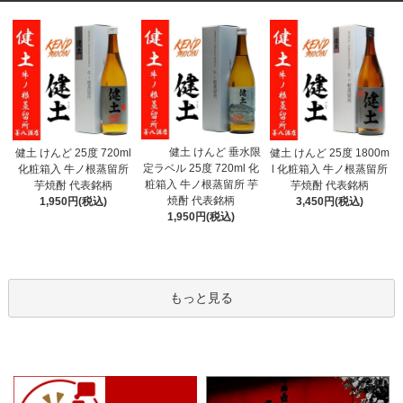
健土 けんど 垂水限
健土 けんど 25度 720ml
健土 けんど 25度 1800m
定ラベル 25度 720ml 化
化粧箱入 牛ノ根蒸留所
l 化粧箱入 牛ノ根蒸留所
粧箱入 牛ノ根蒸留所 芋
芋焼酎 代表銘柄
芋焼酎 代表銘柄
焼酎 代表銘柄
1,950円(税込)
3,450円(税込)
1,950円(税込)
もっと見る