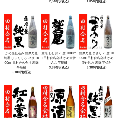
2,640円(税込)
1,850円(税込)
かめ壷仕込み 薩摩乃薫
鷲尾 わしお 25度 1800m
薩摩乃薫 まさり 25度 18
純黒 じゅんくろ 25度 18
l 田村合名会社 かめ壺仕
00ml 田村合名会社 かめ
00ml 田村合名会社 黒麹
込み 芋焼酎
壷仕込み 黒麹 芋焼酎
芋焼酎
3,380円(税込)
3,380円(税込)
3,380円(税込)