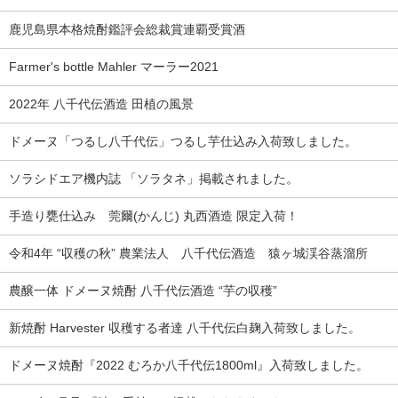
鹿児島県本格焼酎鑑評会総裁賞連覇受賞酒
Farmer's bottle Mahler マーラー2021
2022年 八千代伝酒造 田植の風景
ドメーヌ「つるし八千代伝」つるし芋仕込み入荷致しました。
ソラシドエア機内誌 「ソラタネ」掲載されました。
手造り甕仕込み 莞爾(かんじ) 丸西酒造 限定入荷！
令和4年 “収穫の秋” 農業法人 八千代伝酒造 猿ヶ城渓谷蒸溜所
農醸一体 ドメーヌ焼酎 八千代伝酒造 “芋の収穫”
新焼酎 Harvester 収穫する者達 八千代伝白麹入荷致しました。
ドメーヌ焼酎『2022 むろか八千代伝1800ml』入荷致しました。