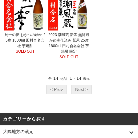
於一の夢 おかつのゆめ 2
2023 潮風蔵 新酒 無濾過
5度 1800ml 田村合名会
かめ壷仕込み 鷲尾 25度
社 芋焼酎
1800ml 田村合名会社 芋
SOLD OUT
焼酎 限定
SOLD OUT
14
1
14
全
商品
-
表示
< Prev
Next >
カテゴリーから探す
大隅地方の蔵元