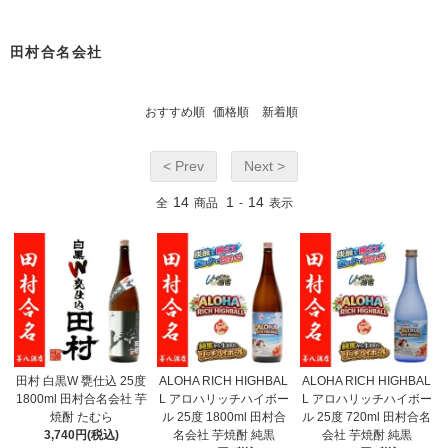
田村合名会社
おすすめ順
価格順
新着順
< Prev
Next >
14
1
14
全
商品
-
表示
田村 白黒W 甕仕込 25度
ALOHA RICH HIGHBAL
ALOHA RICH HIGHBAL
1800ml 田村合名会社 芋
L アロハリッチハイボー
L アロハリッチハイボー
焼酎 たむら
ル 25度 1800ml 田村合
ル 25度 720ml 田村合名
3,740円(税込)
名会社 芋焼酎 純黒
会社 芋焼酎 純黒