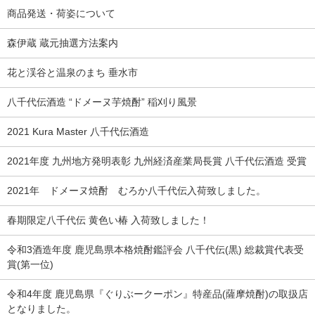
商品発送・荷姿について
森伊蔵 蔵元抽選方法案内
花と渓谷と温泉のまち 垂水市
八千代伝酒造 “ドメーヌ芋焼酎” 稲刈り風景
2021 Kura Master 八千代伝酒造
2021年度 九州地方発明表彰 九州経済産業局長賞 八千代伝酒造 受賞
2021年 ドメーヌ焼酎 むろか八千代伝入荷致しました。
春期限定八千代伝 黄色い椿 入荷致しました！
令和3酒造年度 鹿児島県本格焼酎鑑評会 八千代伝(黒) 総裁賞代表受
賞(第一位)
令和4年度 鹿児島県『ぐりぶークーポン』特産品(薩摩焼酎)の取扱店
となりました。