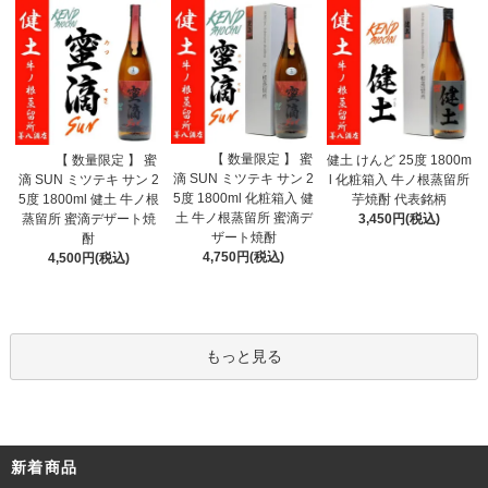
【 数量限定 】 蜜
【 数量限定 】 蜜
健土 けんど 25度 1800m
滴 SUN ミツテキ サン 2
滴 SUN ミツテキ サン 2
l 化粧箱入 牛ノ根蒸留所
5度 1800ml 化粧箱入 健
5度 1800ml 健土 牛ノ根
芋焼酎 代表銘柄
土 牛ノ根蒸留所 蜜滴デ
蒸留所 蜜滴デザート焼
3,450円(税込)
ザート焼酎
酎
4,750円(税込)
4,500円(税込)
もっと見る
新着商品