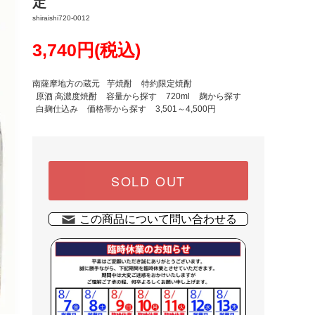
定
shiraishi720-0012
3,740円(税込)
南薩摩地方の蔵元
芋焼酎
特約限定焼酎
原酒 高濃度焼酎
容量から探す
720ml
麹から探す
白麹仕込み
価格帯から探す
3,501～4,500円
SOLD OUT
この商品について問い合わせる