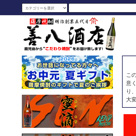
こ
意
り
大