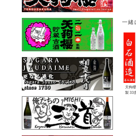
一緒
天狗櫻
製 33