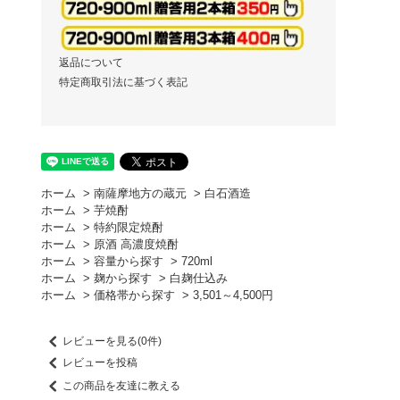
返品について
特定商取引法に基づく表記
ホーム
>
南薩摩地方の蔵元
>
白石酒造
ホーム
>
芋焼酎
ホーム
>
特約限定焼酎
ホーム
>
原酒 高濃度焼酎
ホーム
>
容量から探す
>
720ml
ホーム
>
麹から探す
>
白麹仕込み
ホーム
>
価格帯から探す
>
3,501～4,500円
レビューを見る(0件)
レビューを投稿
この商品を友達に教える