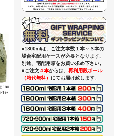
■1800mlは、ご注文本数１本～３本の
場合宅配用ケースが必要となります。
別途、宅配用箱をお買い求め下さい。
■ご注文
４本
からは、
再利用段ボール
（箱代無料）
にてお届け致します。
 180
壺仕込