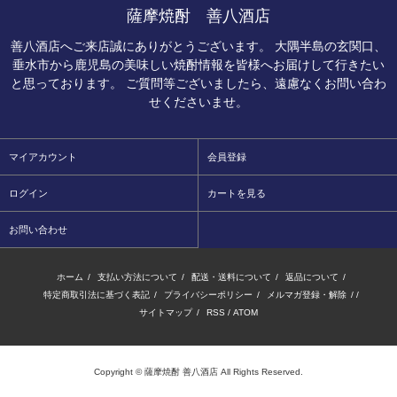
薩摩焼酎 善八酒店
善八酒店へご来店誠にありがとうございます。 大隅半島の玄関口、
垂水市から鹿児島の美味しい焼酎情報を皆様へお届けして行きたい
と思っております。 ご質問等ございましたら、遠慮なくお問い合わ
せくださいませ。
マイアカウント
会員登録
ログイン
カートを見る
お問い合わせ
ホーム
/
支払い方法について
/
配送・送料について
/
返品について
/
特定商取引法に基づく表記
/
プライバシーポリシー
/
メルマガ登録・解除
/ /
サイトマップ
/
RSS
/
ATOM
Copyright © 薩摩焼酎 善八酒店 All Rights Reserved.