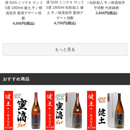
滴 SUN ミツテキ サン 2
滴 SUN ミツテキ サン 2
l 化粧箱入 牛ノ根蒸留所
5度 1800ml 化粧箱入 健
5度 1800ml 健土 牛ノ根
芋焼酎 代表銘柄
土 牛ノ根蒸留所 蜜滴デ
蒸留所 蜜滴デザート焼
3,450円(税込)
ザート焼酎
酎
4,750円(税込)
4,500円(税込)
もっと見る
おすすめ商品