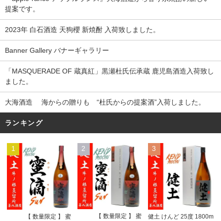
提案です。
2023年 白石酒造 天狗櫻 新焼酎 入荷致しました。
Banner Gallery バナーギャラリー
「MASQUERADE OF 蔵真紅」黒瀬杜氏伝承蔵 鹿児島酒造入荷致し
ました。
大海酒造 海からの贈りも “杜氏からの提案酒”入荷しました。
ランキング
1
2
3
【 数量限定 】 蜜
【 数量限定 】 蜜
健土 けんど 25度 1800m