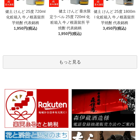
健土 けんど 垂水限
健土 けんど 25度 720ml
健土 けんど 25度 1800m
定ラベル 25度 720ml 化
化粧箱入 牛ノ根蒸留所
l 化粧箱入 牛ノ根蒸留所
粧箱入 牛ノ根蒸留所 芋
芋焼酎 代表銘柄
芋焼酎 代表銘柄
焼酎 代表銘柄
1,950円(税込)
3,450円(税込)
1,950円(税込)
もっと見る