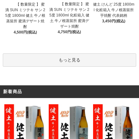
【 数量限定 】 蜜
【 数量限定 】 蜜
健土 けんど 25度 1800m
滴 SUN ミツテキ サン 2
滴 SUN ミツテキ サン 2
l 化粧箱入 牛ノ根蒸留所
5度 1800ml 化粧箱入 健
5度 1800ml 健土 牛ノ根
芋焼酎 代表銘柄
土 牛ノ根蒸留所 蜜滴デ
蒸留所 蜜滴デザート焼
3,450円(税込)
ザート焼酎
酎
4,750円(税込)
4,500円(税込)
もっと見る
新着商品