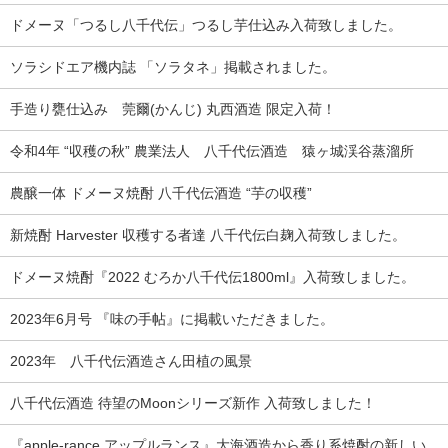
ドメーヌ「つるし八千代伝」つるし芋仕込み入荷致しました。
ソラシドエア機内誌 「ソラタネ」掲載されました。
手造り甕仕込み 莞爾(かんじ) 丸西酒造 限定入荷！
令和4年 “収穫の秋” 農業法人 八千代伝酒造 猿ヶ城渓谷蒸溜所
農醸一体 ドメーヌ焼酎 八千代伝酒造 “芋の収穫”
新焼酎 Harvester 収穫する者達 八千代伝白麹入荷致しました。
ドメーヌ焼酎『2022 むろか八千代伝1800ml』入荷致しました。
2023年6月号 『味の手帖』に掲載いただきました。
2023年 八千代伝酒造さん田植の風景
八千代伝酒造 待望のMoonシリーズ新作 入荷致しました！
『apple-rance アップルランス』大海酒造から香り系焼酎の新しい