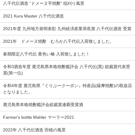
八千代伝酒造 “ドメーヌ芋焼酎” 稲刈り風景
2021 Kura Master 八千代伝酒造
2021年度 九州地方発明表彰 九州経済産業局長賞 八千代伝酒造 受賞
2021年 ドメーヌ焼酎 むろか八千代伝入荷致しました。
春期限定八千代伝 黄色い椿 入荷致しました！
令和3酒造年度 鹿児島県本格焼酎鑑評会 八千代伝(黒) 総裁賞代表受
賞(第一位)
令和4年度 鹿児島県『ぐりぶークーポン』特産品(薩摩焼酎)の取扱店
となりました。
鹿児島県本格焼酎鑑評会総裁賞連覇受賞酒
Farmer's bottle Mahler マーラー2021
2022年 八千代伝酒造 田植の風景