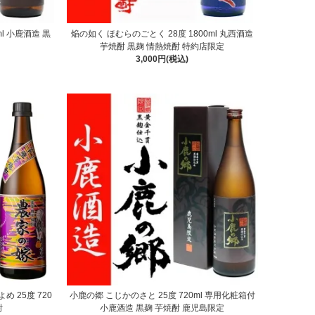
l 小鹿酒造 黒
焔の如く ほむらのごとく 28度 1800ml 丸西酒造
芋焼酎 黒麹 情熱焼酎 特約店限定
3,000円(税込)
 25度 720
小鹿の郷 こじかのさと 25度 720ml 専用化粧箱付
酎
小鹿酒造 黒麹 芋焼酎 鹿児島限定