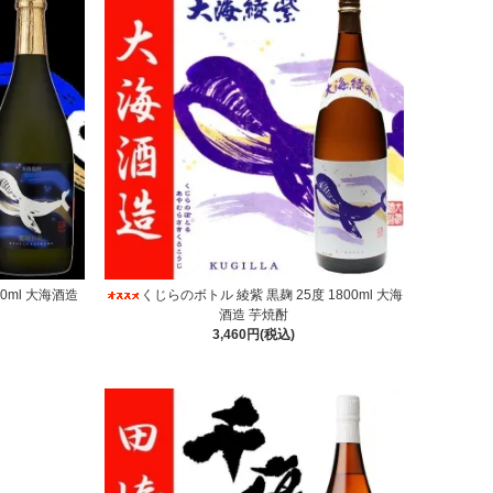
0ml 大海酒造
くじらのボトル 綾紫 黒麹 25度 1800ml 大海
酒造 芋焼酎
3,460円(税込)