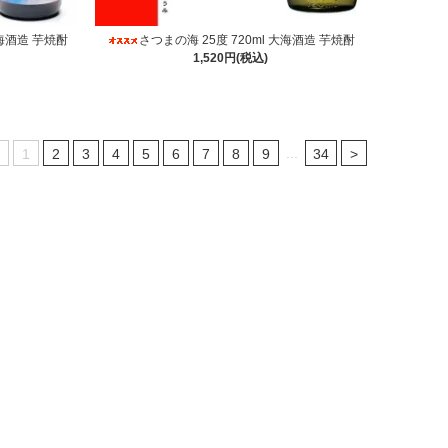
大海酒造 芋焼酎
さつまの海 25度 720ml 大海酒造 芋焼酎
1,520円(税込)
...
<
1
2
3
4
5
6
7
8
9
34
>