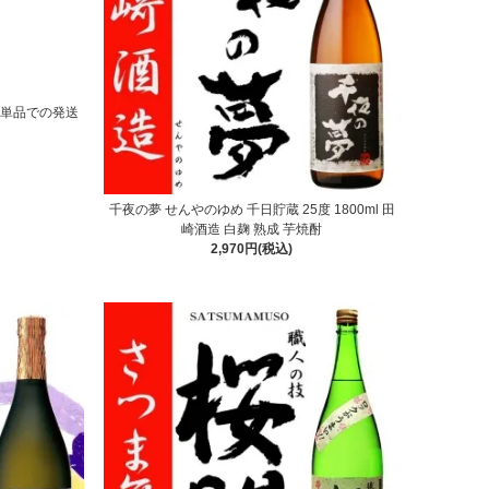
用(単品での発送
千夜の夢 せんやのゆめ 千日貯蔵 25度 1800ml 田
崎酒造 白麹 熟成 芋焼酎
2,970円(税込)