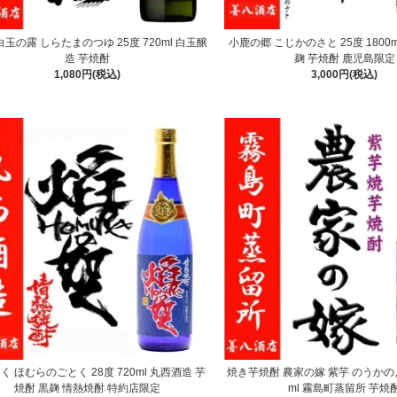
白玉の露 しらたまのつゆ 25度 720ml 白玉醸
小鹿の郷 こじかのさと 25度 1800m
造 芋焼酎
麹 芋焼酎 鹿児島限定
1,080円(税込)
3,000円(税込)
く ほむらのごとく 28度 720ml 丸西酒造 芋
焼き芋焼酎 農家の嫁 紫芋 のうかのよめ
焼酎 黒麹 情熱焼酎 特約店限定
ml 霧島町蒸留所 芋焼