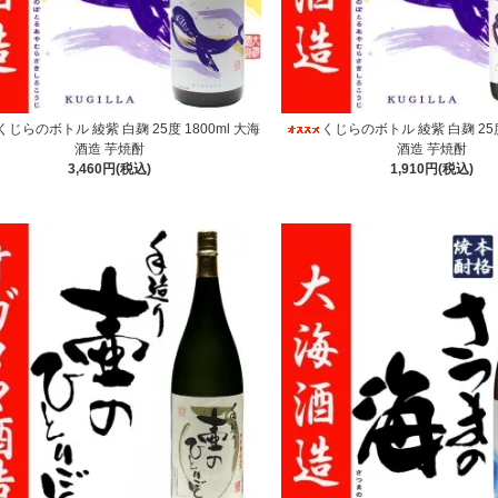
くじらのボトル 綾紫 白麹 25度 1800ml 大海
くじらのボトル 綾紫 白麹 25度
酒造 芋焼酎
酒造 芋焼酎
3,460円(税込)
1,910円(税込)