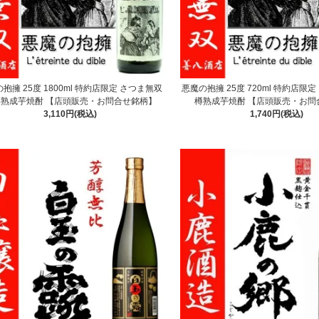
抱擁 25度 1800ml 特約店限定 さつま無双
悪魔の抱擁 25度 720ml 特約店限
樽熟成芋焼酎 【店頭販売・お問合せ銘柄】
樽熟成芋焼酎 【店頭販売・お問
3,110円(税込)
1,740円(税込)