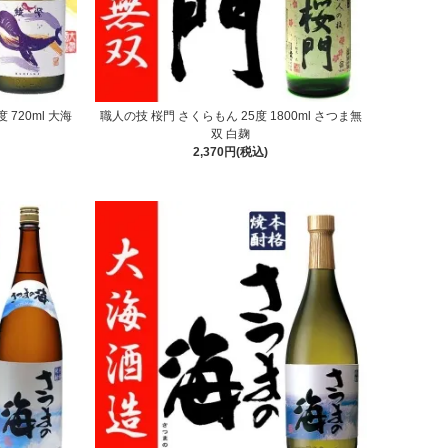
 720ml 大海
職人の技 桜門 さくらもん 25度 1800ml さつま無
双 白麹
2,370円(税込)