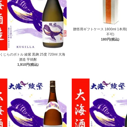
贈答用ギフトケース 1800ml 1本
不可)
180円(税込)
くじらのボトル 綾紫 黒麹 25度 720ml 大海
酒造 芋焼酎
1,910円(税込)