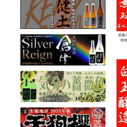
悪魔の
樫