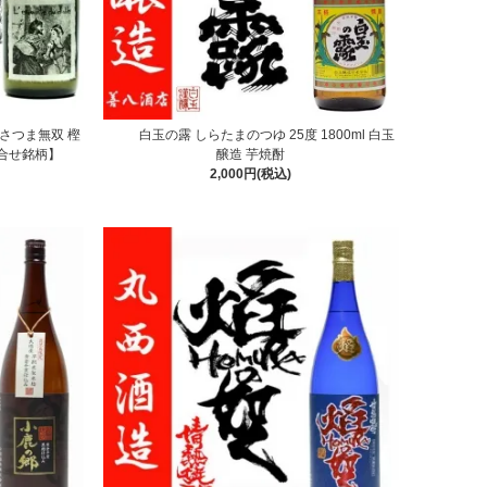
定 さつま無双 樫
白玉の露 しらたまのつゆ 25度 1800ml 白玉
合せ銘柄】
醸造 芋焼酎
2,000円(税込)