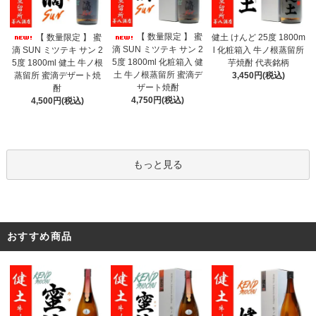
【 数量限定 】 蜜
【 数量限定 】 蜜
健土 けんど 25度 1800m
滴 SUN ミツテキ サン 2
滴 SUN ミツテキ サン 2
l 化粧箱入 牛ノ根蒸留所
5度 1800ml 化粧箱入 健
5度 1800ml 健土 牛ノ根
芋焼酎 代表銘柄
土 牛ノ根蒸留所 蜜滴デ
蒸留所 蜜滴デザート焼
3,450円(税込)
ザート焼酎
酎
4,750円(税込)
4,500円(税込)
もっと見る
おすすめ商品