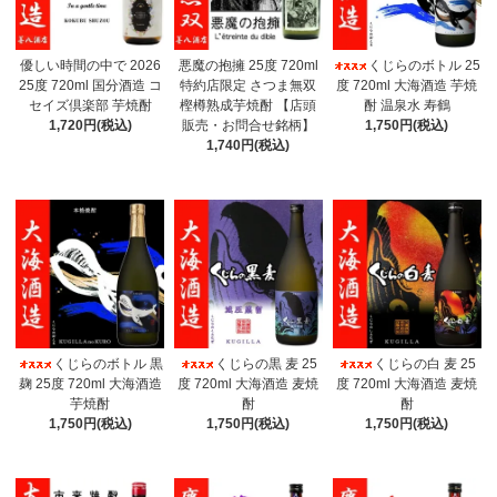
優しい時間の中で 2026
悪魔の抱擁 25度 720ml
くじらのボトル 25
25度 720ml 国分酒造 コ
特約店限定 さつま無双
度 720ml 大海酒造 芋焼
セイズ倶楽部 芋焼酎
樫樽熟成芋焼酎 【店頭
酎 温泉水 寿鶴
1,720円(税込)
販売・お問合せ銘柄】
1,750円(税込)
1,740円(税込)
くじらのボトル 黒
くじらの黒 麦 25
くじらの白 麦 25
麹 25度 720ml 大海酒造
度 720ml 大海酒造 麦焼
度 720ml 大海酒造 麦焼
芋焼酎
酎
酎
1,750円(税込)
1,750円(税込)
1,750円(税込)