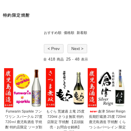
特約限定焼酎
おすすめ順
価格順
新着順
< Prev
Next >
418
25
48
全
商品
-
表示
Funwarin Sparkle フン
もぐら 荒濾過 土竜 25度
倉津 Silver Reign
ワリン スパークル 27度
720ml さつま無双 特約
長期貯蔵酒 25度 720ml
720ｍl 鹿児島酒造 芋焼
店限定 芋焼酎 【店頭販
鹿児島酒造 芋焼酎 くら
酎 特約店限定 ソーダ割
売・お問合せ銘柄】
つ シルバーレイン 限定