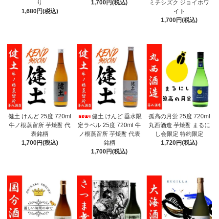
り
1,700円(税込)
ミチシズク ジョイホワ
1,680円(税込)
イト
1,700円(税込)
健土 けんど 25度 720ml
健土 けんど 垂水限
孤高の月蛍 25度 720ml
牛ノ根蒸留所 芋焼酎 代
定ラベル 25度 720ml 牛
丸西酒造 芋焼酎 まるに
表銘柄
ノ根蒸留所 芋焼酎 代表
し会限定 特約限定
1,700円(税込)
銘柄
1,720円(税込)
1,700円(税込)