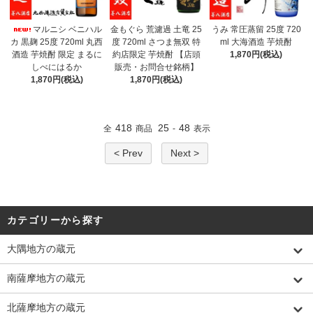
マルニシ ベニハル
金もぐら 荒濾過 土竜 25
うみ 常圧蒸留 25度 720
カ 黒麹 25度 720ml 丸西
度 720ml さつま無双 特
ml 大海酒造 芋焼酎
酒造 芋焼酎 限定 まるに
約店限定 芋焼酎 【店頭
1,870円(税込)
しべにはるか
販売・お問合せ銘柄】
1,870円(税込)
1,870円(税込)
418
25
48
全
商品
-
表示
< Prev
Next >
カテゴリーから探す
大隅地方の蔵元
南薩摩地方の蔵元
北薩摩地方の蔵元