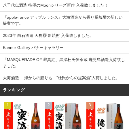
八千代伝酒造 待望のMoonシリーズ新作 入荷致しました！
『apple-rance アップルランス』大海酒造から香り系焼酎の新しい
提案です。
2023年 白石酒造 天狗櫻 新焼酎 入荷致しました。
Banner Gallery バナーギャラリー
「MASQUERADE OF 蔵真紅」黒瀬杜氏伝承蔵 鹿児島酒造入荷致し
ました。
大海酒造 海からの贈りも “杜氏からの提案酒”入荷しました。
ランキング
1
2
3