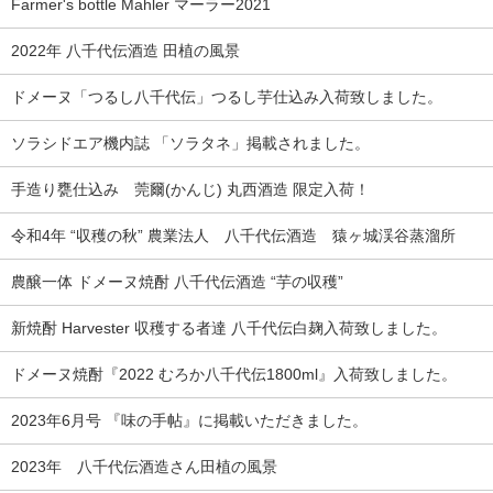
Farmer's bottle Mahler マーラー2021
2022年 八千代伝酒造 田植の風景
ドメーヌ「つるし八千代伝」つるし芋仕込み入荷致しました。
ソラシドエア機内誌 「ソラタネ」掲載されました。
手造り甕仕込み 莞爾(かんじ) 丸西酒造 限定入荷！
令和4年 “収穫の秋” 農業法人 八千代伝酒造 猿ヶ城渓谷蒸溜所
農醸一体 ドメーヌ焼酎 八千代伝酒造 “芋の収穫”
新焼酎 Harvester 収穫する者達 八千代伝白麹入荷致しました。
ドメーヌ焼酎『2022 むろか八千代伝1800ml』入荷致しました。
2023年6月号 『味の手帖』に掲載いただきました。
2023年 八千代伝酒造さん田植の風景