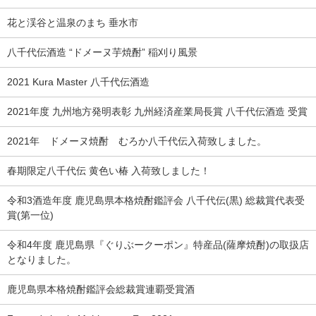
花と渓谷と温泉のまち 垂水市
八千代伝酒造 “ドメーヌ芋焼酎” 稲刈り風景
2021 Kura Master 八千代伝酒造
2021年度 九州地方発明表彰 九州経済産業局長賞 八千代伝酒造 受賞
2021年 ドメーヌ焼酎 むろか八千代伝入荷致しました。
春期限定八千代伝 黄色い椿 入荷致しました！
令和3酒造年度 鹿児島県本格焼酎鑑評会 八千代伝(黒) 総裁賞代表受
賞(第一位)
令和4年度 鹿児島県『ぐりぶークーポン』特産品(薩摩焼酎)の取扱店
となりました。
鹿児島県本格焼酎鑑評会総裁賞連覇受賞酒