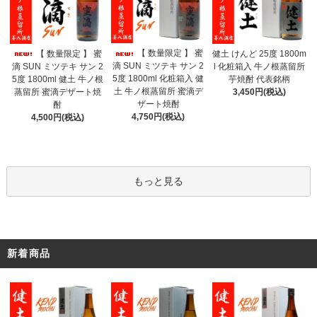
【 数量限定 】 蜜
【 数量限定 】 蜜
健土 けんど 25度 1800m
滴 SUN ミツテキ サン 2
滴 SUN ミツテキ サン 2
l 化粧箱入 牛ノ根蒸留所
5度 1800ml 化粧箱入 健
5度 1800ml 健土 牛ノ根
芋焼酎 代表銘柄
土 牛ノ根蒸留所 蜜滴デ
蒸留所 蜜滴デザート焼
3,450円(税込)
ザート焼酎
酎
4,750円(税込)
4,500円(税込)
もっと見る
新着商品