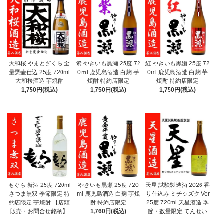
大和桜 やまとざくら 全
紫 やきいも黒瀬 25度 72
紅 やきいも黒瀬 25度 72
量甕壷仕込 25度 720ml
0ｍl 鹿児島酒造 白麹 芋
0ml 鹿児島酒造 白麹 芋
大和桜酒造 芋焼酎
焼酎 特約店限定
焼酎 特約店限定
1,750円(税込)
1,750円(税込)
1,750円(税込)
もぐら 新酒 25度 720ml
やきいも黒瀬 25度 720
天星 試験製造酒 2026 香
さつま無双 季節限定 特
ml 鹿児島酒造 白麹 芋焼
り仕込み ミチシズク Ver
約店限定 芋焼酎 【店頭
酎 特約店限定
25度 720ml 天星酒造 季
販売・お問合せ銘柄】
1,760円(税込)
節・数量限定 てんせい