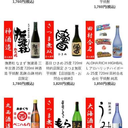
1,760円(税込)
芋焼酎
1,760円(税込)
撫磨杜 なまず 無濾過 三
蟇目 ひきめ 25度 720ml
ALOHA RICH HIGHBAL
年古酒 25度 720ml 神酒
特約店限定 さつま無双
L アロハリッチハイボー
造 芋焼酎 黒麹 白麹 特約
芋焼酎 【店頭販売・お
ル 25度 720ml 田村合名
店限定
問合せ銘柄】
会社 芋焼酎 純黒
1,780円(税込)
1,820円(税込)
1,850円(税込)