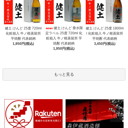
健土 けんど 垂水限
健土 けんど 25度 720ml
健土 けんど 25度 1800m
定ラベル 25度 720ml 化
化粧箱入 牛ノ根蒸留所
l 化粧箱入 牛ノ根蒸留所
粧箱入 牛ノ根蒸留所 芋
芋焼酎 代表銘柄
芋焼酎 代表銘柄
焼酎 代表銘柄
1,950円(税込)
3,450円(税込)
1,950円(税込)
もっと見る