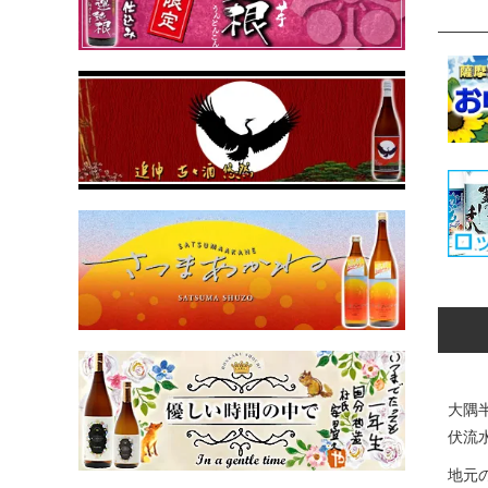
大隅
伏流
地元