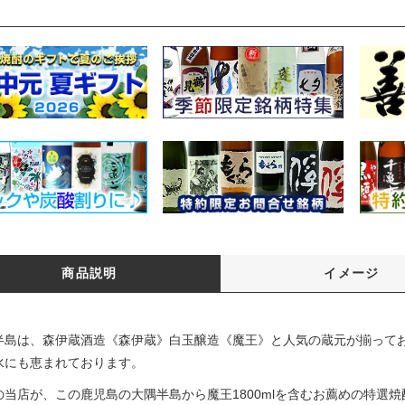
商品説明
イメージ
半島は、森伊蔵酒造《森伊蔵》白玉醸造《魔王》と人気の蔵元が揃って
水にも恵まれております。
の当店が、この鹿児島の大隅半島から魔王1800mlを含むお薦めの特選