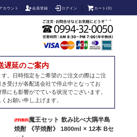
アカウント
会員登録
ログイン
カート(
0
)
送遅延のご案内
ます。日時指定をご希望のご注文の際はご注
引き受けが各配送会社で停止中となってお
府県にも影響がでている状況でございます。
しくお願い申し上げます。
魔王セット 飲み比べ大隅半島
焼酎 《芋焼酎》 1800ml × 12本 Bセ