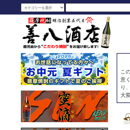
こ
意
り
大