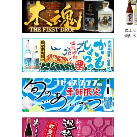
魔王セ
焼酎 各1