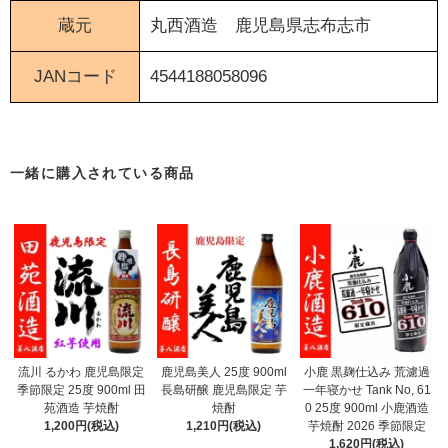
蔵元
丸西酒造
鹿児島県志布志市
JANコード
4544188058096
一緒に購入されている商品
流川 るかわ 鹿児島限定
鹿児島美人 25度 900ml
小鹿 黒麹仕込み 荒濾過
季節限定 25度 900ml 田
長島研醸 鹿児島限定 芋
一年寝かせ Tank No, 61
苑酒造 芋焼酎
焼酎
0 25度 900ml 小鹿酒造
1,200円(税込)
1,210円(税込)
芋焼酎 2026 季節限定
1,620円(税込)