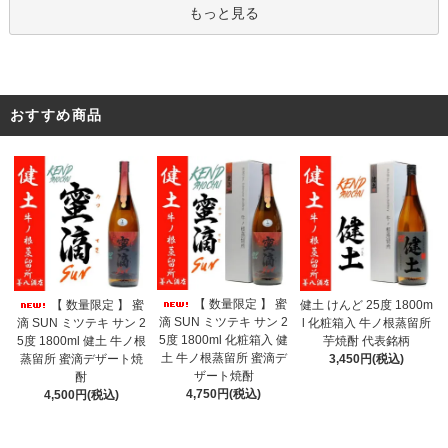
もっと見る
おすすめ商品
【 数量限定 】 蜜
【 数量限定 】 蜜
健土 けんど 25度 1800m
滴 SUN ミツテキ サン 2
滴 SUN ミツテキ サン 2
l 化粧箱入 牛ノ根蒸留所
5度 1800ml 化粧箱入 健
5度 1800ml 健土 牛ノ根
芋焼酎 代表銘柄
土 牛ノ根蒸留所 蜜滴デ
蒸留所 蜜滴デザート焼
3,450円(税込)
ザート焼酎
酎
4,750円(税込)
4,500円(税込)