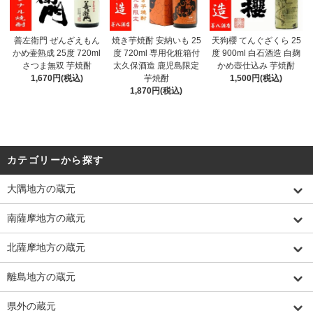
善左衛門 ぜんざえもん
焼き芋焼酎 安納いも 25
天狗櫻 てんぐざくら 25
かめ壷熟成 25度 720ml
度 720ml 専用化粧箱付
度 900ml 白石酒造 白麹
さつま無双 芋焼酎
太久保酒造 鹿児島限定
かめ壺仕込み 芋焼酎
1,670円(税込)
芋焼酎
1,500円(税込)
1,870円(税込)
カテゴリーから探す
大隅地方の蔵元
南薩摩地方の蔵元
北薩摩地方の蔵元
離島地方の蔵元
県外の蔵元