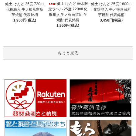
健土 けんど 垂水限
健土 けんど 25度 720ml
健土 けんど 25度 1800m
定ラベル 25度 720ml 化
化粧箱入 牛ノ根蒸留所
l 化粧箱入 牛ノ根蒸留所
粧箱入 牛ノ根蒸留所 芋
芋焼酎 代表銘柄
芋焼酎 代表銘柄
焼酎 代表銘柄
1,950円(税込)
3,450円(税込)
1,950円(税込)
もっと見る