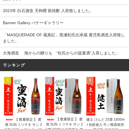
2023年 白石酒造 天狗櫻 新焼酎 入荷致しました。
Banner Gallery バナーギャラリー
「MASQUERADE OF 蔵真紅」黒瀬杜氏伝承蔵 鹿児島酒造入荷致し
ました。
大海酒造 海からの贈りも “杜氏からの提案酒”入荷しました。
ランキング
1
2
3
【 数量限定 】 蜜
【 数量限定 】 蜜
健土 けんど 25度 1800m
滴 SUN ミツテキ サン 2
滴 SUN ミツテキ サン 2
l 化粧箱入 牛ノ根蒸留所