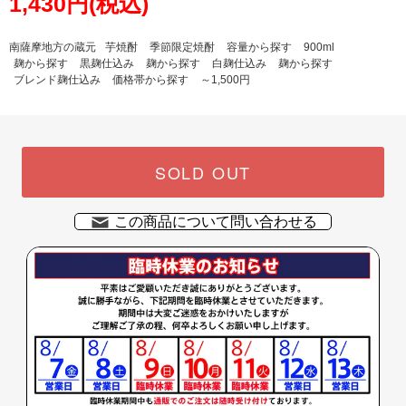
1,430円(税込)
南薩摩地方の蔵元
芋焼酎
季節限定焼酎
容量から探す
900ml
麹から探す
黒麹仕込み
麹から探す
白麹仕込み
麹から探す
ブレンド麹仕込み
価格帯から探す
～1,500円
SOLD OUT
この商品について問い合わせる