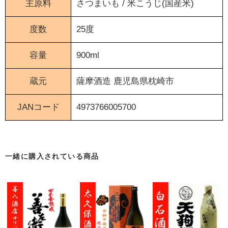
主原料
さつまいも / 米こうじ(国産米)
度数
25度
容量
900ml
蔵元
薩摩酒造
鹿児島県枕崎市
JANコード
4973766005700
一緒に購入されている商品