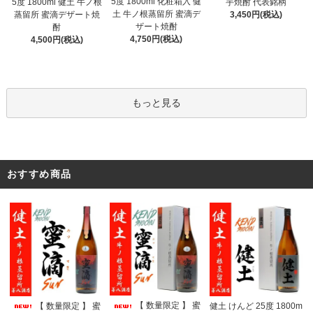
5度 1800ml 化粧箱入 健
5度 1800ml 健土 牛ノ根
芋焼酎 代表銘柄
土 牛ノ根蒸留所 蜜滴デ
蒸留所 蜜滴デザート焼
3,450円(税込)
ザート焼酎
酎
4,750円(税込)
4,500円(税込)
もっと見る
おすすめ商品
【 数量限定 】 蜜
【 数量限定 】 蜜
健土 けんど 25度 1800m