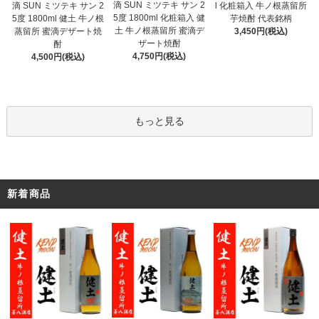
滴 SUN ミツテキ サン 2
滴 SUN ミツテキ サン 2
l 化粧箱入 牛ノ根蒸留所
5度 1800ml 化粧箱入 健
5度 1800ml 健土 牛ノ根
芋焼酎 代表銘柄
土 牛ノ根蒸留所 蜜滴デ
蒸留所 蜜滴デザート焼
3,450円(税込)
ザート焼酎
酎
4,750円(税込)
4,500円(税込)
もっと見る
新着商品