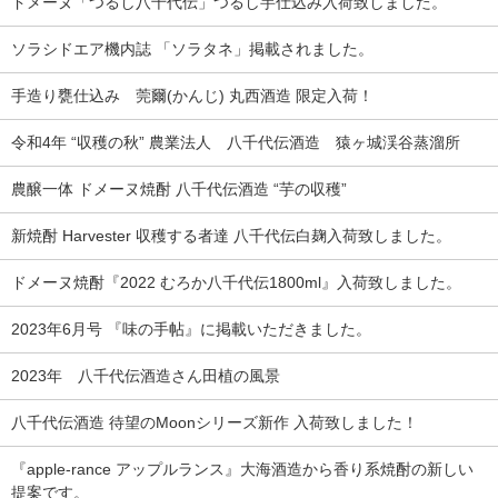
ドメーヌ「つるし八千代伝」つるし芋仕込み入荷致しました。
ソラシドエア機内誌 「ソラタネ」掲載されました。
手造り甕仕込み 莞爾(かんじ) 丸西酒造 限定入荷！
令和4年 “収穫の秋” 農業法人 八千代伝酒造 猿ヶ城渓谷蒸溜所
農醸一体 ドメーヌ焼酎 八千代伝酒造 “芋の収穫”
新焼酎 Harvester 収穫する者達 八千代伝白麹入荷致しました。
ドメーヌ焼酎『2022 むろか八千代伝1800ml』入荷致しました。
2023年6月号 『味の手帖』に掲載いただきました。
2023年 八千代伝酒造さん田植の風景
八千代伝酒造 待望のMoonシリーズ新作 入荷致しました！
『apple-rance アップルランス』大海酒造から香り系焼酎の新しい
提案です。