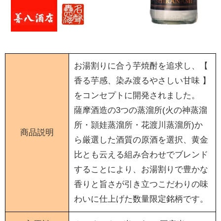
お湯割りに合う芋焼酎を追求し、【
香る芋感、染み渡るやさしい甘味 】
をコンセプトに開発されました。
薩摩酒造の3つの蒸溜所(火の神蒸溜
所・頴娃蒸溜所・花渡川蒸溜所)か
商品説明
ら厳選した酒質の原酒を選択、黄金
比とも云える組み合わせでブレンド
することにより、お湯割りで豊かな
香りと旨さが引き立つこだわりの味
わいに仕上げた数量限定銘柄です。