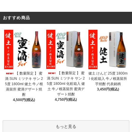
おすすめ商品
【 数量限定 】 蜜
【 数量限定 】 蜜
健土 けんど 25度 1800m
滴 SUN ミツテキ サン 2
滴 SUN ミツテキ サン 2
l 化粧箱入 牛ノ根蒸留所
5度 1800ml 化粧箱入 健
5度 1800ml 健土 牛ノ根
芋焼酎 代表銘柄
土 牛ノ根蒸留所 蜜滴デ
蒸留所 蜜滴デザート焼
3,450円(税込)
ザート焼酎
酎
4,750円(税込)
4,500円(税込)
もっと見る