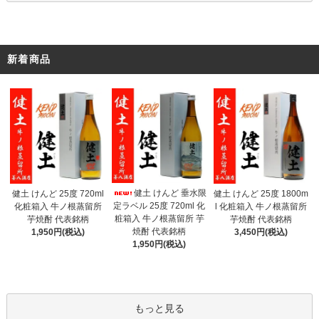
新着商品
健土 けんど 垂水限
健土 けんど 25度 720ml
健土 けんど 25度 1800m
定ラベル 25度 720ml 化
化粧箱入 牛ノ根蒸留所
l 化粧箱入 牛ノ根蒸留所
粧箱入 牛ノ根蒸留所 芋
芋焼酎 代表銘柄
芋焼酎 代表銘柄
焼酎 代表銘柄
1,950円(税込)
3,450円(税込)
1,950円(税込)
もっと見る