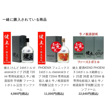
〖 本格焼酎 〗
一緒に購入されている商品
健土 けんど 1stボトル cl
PHOENIX フェニックス
健土 蜜滴KEND PHOENI
assicalタイプ 25度 720
1stボトル classicalタイ
X 1stボトル３銘柄セッ
ml 専用化粧箱入 牛ノ根
プ 38度 720ml 専用化粧
ト 25度 38度 各720ml 各
蒸留所 芋焼酎 ファース
箱入 健土 牛ノ根蒸留所
専用化粧箱入 健土 牛ノ
トボトル 記念 ケンファ
芋焼酎 記念 ケンファー
根蒸留所 芋焼酎 記念 ケ
ーム
ム
ンファーム
4,980円(税込)
11,000円(税込)
22,640円(税込)