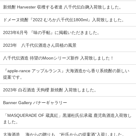
新焼酎 Harvester 収穫する者達 八千代伝白麹入荷致しました。
ドメーヌ焼酎『2022 むろか八千代伝1800ml』入荷致しました。
2023年6月号 『味の手帖』に掲載いただきました。
2023年 八千代伝酒造さん田植の風景
八千代伝酒造 待望のMoonシリーズ新作 入荷致しました！
『apple-rance アップルランス』大海酒造から香り系焼酎の新しい
提案です。
2023年 白石酒造 天狗櫻 新焼酎 入荷致しました。
Banner Gallery バナーギャラリー
「MASQUERADE OF 蔵真紅」黒瀬杜氏伝承蔵 鹿児島酒造入荷致し
ました。
大海酒造 海からの贈りも “杜氏からの提案酒”入荷しました。