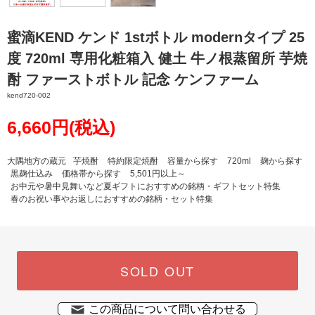
蜜滴KEND ケンド 1stボトル modernタイプ 25
度 720ml 専用化粧箱入 健土 牛ノ根蒸留所 芋焼
酎 ファーストボトル 記念 ケンファーム
kend720-002
6,660円(税込)
大隅地方の蔵元
芋焼酎
特約限定焼酎
容量から探す
720ml
麹から探す
黒麹仕込み
価格帯から探す
5,501円以上～
お中元や暑中見舞いなど夏ギフトにおすすめの銘柄・ギフトセット特集
春のお祝い事やお返しにおすすめの銘柄・セット特集
SOLD OUT
この商品について問い合わせる