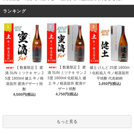
ランキング
1
2
3
【 数量限定 】 蜜
【 数量限定 】 蜜
健土 けんど 25度 1800m
滴 SUN ミツテキ サン 2
滴 SUN ミツテキ サン 2
l 化粧箱入 牛ノ根蒸留所
5度 1800ml 化粧箱入 健
5度 1800ml 健土 牛ノ根
芋焼酎 代表銘柄
土 牛ノ根蒸留所 蜜滴デ
蒸留所 蜜滴デザート焼
3,450円(税込)
ザート焼酎
酎
4,750円(税込)
4,500円(税込)
もっと見る