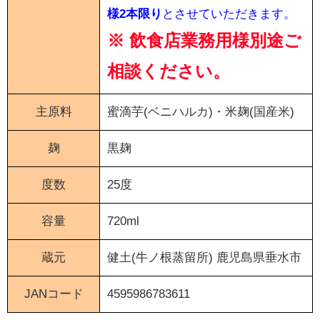
様2本限り
とさせていただきます。
※ 飲食店業務用様別途ご
相談ください。
主原料
蜜滴芋(ベニハルカ)・米麹(国産米)
麹
黒麹
度数
25度
容量
720ml
蔵元
健土(牛ノ根蒸留所)
鹿児島県垂水市
JANコード
4595986783611