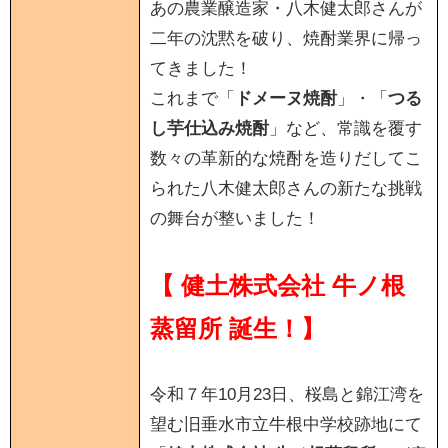
あの農業醸造家・八木健太郎さんが
二年の沈黙を破り、焼酎業界に帰っ
てきました！
これまで「
ドメーヌ焼酎
」・「
つる
し芋仕込み焼酎
」など、常識を覆す
数々の革新的な焼酎を造りだしてこ
られた八木健太郎さんの新たな挑戦
の舞台が整いました！
【 健土株式会社 牛ノ根
蒸留所 誕生！】
令和７年10月23日、桜島と錦江湾を
望む旧垂水市立牛根中学校跡地にて