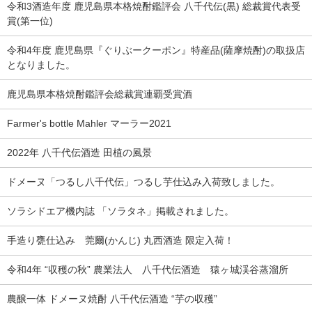
令和3酒造年度 鹿児島県本格焼酎鑑評会 八千代伝(黒) 総裁賞代表受
賞(第一位)
令和4年度 鹿児島県『ぐりぶークーポン』特産品(薩摩焼酎)の取扱店
となりました。
鹿児島県本格焼酎鑑評会総裁賞連覇受賞酒
Farmer's bottle Mahler マーラー2021
2022年 八千代伝酒造 田植の風景
ドメーヌ「つるし八千代伝」つるし芋仕込み入荷致しました。
ソラシドエア機内誌 「ソラタネ」掲載されました。
手造り甕仕込み 莞爾(かんじ) 丸西酒造 限定入荷！
令和4年 “収穫の秋” 農業法人 八千代伝酒造 猿ヶ城渓谷蒸溜所
農醸一体 ドメーヌ焼酎 八千代伝酒造 “芋の収穫”