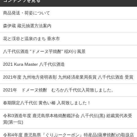
コンテンツを見る
商品発送・荷姿について
森伊蔵 蔵元抽選方法案内
花と渓谷と温泉のまち 垂水市
八千代伝酒造 “ドメーヌ芋焼酎” 稲刈り風景
2021 Kura Master 八千代伝酒造
2021年度 九州地方発明表彰 九州経済産業局長賞 八千代伝酒造 受賞
2021年 ドメーヌ焼酎 むろか八千代伝入荷致しました。
春期限定八千代伝 黄色い椿 入荷致しました！
令和3酒造年度 鹿児島県本格焼酎鑑評会 八千代伝(黒) 総裁賞代表受
賞(第一位)
令和4年度 鹿児島県『ぐりぶークーポン』特産品(薩摩焼酎)の取扱店