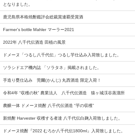
となりました。
鹿児島県本格焼酎鑑評会総裁賞連覇受賞酒
Farmer's bottle Mahler マーラー2021
2022年 八千代伝酒造 田植の風景
ドメーヌ「つるし八千代伝」つるし芋仕込み入荷致しました。
ソラシドエア機内誌 「ソラタネ」掲載されました。
手造り甕仕込み 莞爾(かんじ) 丸西酒造 限定入荷！
令和4年 “収穫の秋” 農業法人 八千代伝酒造 猿ヶ城渓谷蒸溜所
農醸一体 ドメーヌ焼酎 八千代伝酒造 “芋の収穫”
新焼酎 Harvester 収穫する者達 八千代伝白麹入荷致しました。
ドメーヌ焼酎『2022 むろか八千代伝1800ml』入荷致しました。