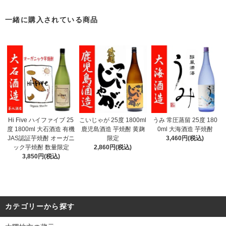
一緒に購入されている商品
Hi Five ハイファイブ 25
こいじゃが 25度 1800ml
うみ 常圧蒸留 25度 180
度 1800ml 大石酒造 有機
鹿児島酒造 芋焼酎 黄麹
0ml 大海酒造 芋焼酎
JAS認証芋焼酎 オーガニ
限定
3,460円(税込)
ック芋焼酎 数量限定
2,860円(税込)
3,850円(税込)
カテゴリーから探す