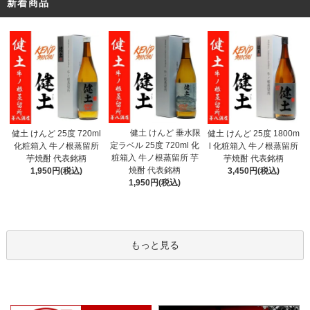
新着商品
健土 けんど 垂水限
健土 けんど 25度 720ml
健土 けんど 25度 1800m
定ラベル 25度 720ml 化
化粧箱入 牛ノ根蒸留所
l 化粧箱入 牛ノ根蒸留所
粧箱入 牛ノ根蒸留所 芋
芋焼酎 代表銘柄
芋焼酎 代表銘柄
焼酎 代表銘柄
1,950円(税込)
3,450円(税込)
1,950円(税込)
もっと見る