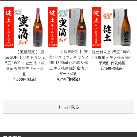
【 数量限定 】 蜜
【 数量限定 】 蜜
健土 けんど 25度 1800m
滴 SUN ミツテキ サン 2
滴 SUN ミツテキ サン 2
l 化粧箱入 牛ノ根蒸留所
5度 1800ml 化粧箱入 健
5度 1800ml 健土 牛ノ根
芋焼酎 代表銘柄
土 牛ノ根蒸留所 蜜滴デ
蒸留所 蜜滴デザート焼
3,450円(税込)
ザート焼酎
酎
4,750円(税込)
4,500円(税込)
もっと見る