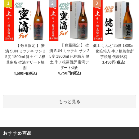
1
2
3
【 数量限定 】 蜜
【 数量限定 】 蜜
健土 けんど 25度 1800m
滴 SUN ミツテキ サン 2
滴 SUN ミツテキ サン 2
l 化粧箱入 牛ノ根蒸留所
5度 1800ml 化粧箱入 健
5度 1800ml 健土 牛ノ根
芋焼酎 代表銘柄
土 牛ノ根蒸留所 蜜滴デ
蒸留所 蜜滴デザート焼
3,450円(税込)
ザート焼酎
酎
4,750円(税込)
4,500円(税込)
もっと見る
おすすめ商品