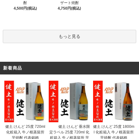
ザート焼酎
酎
4,750円(税込)
4,500円(税込)
もっと見る
新着商品
健土 けんど 垂水限
健土 けんど 25度 720ml
健土 けんど 25度 1800m
定ラベル 25度 720ml 化
化粧箱入 牛ノ根蒸留所
l 化粧箱入 牛ノ根蒸留所
粧箱入 牛ノ根蒸留所 芋
芋焼酎 代表銘柄
芋焼酎 代表銘柄