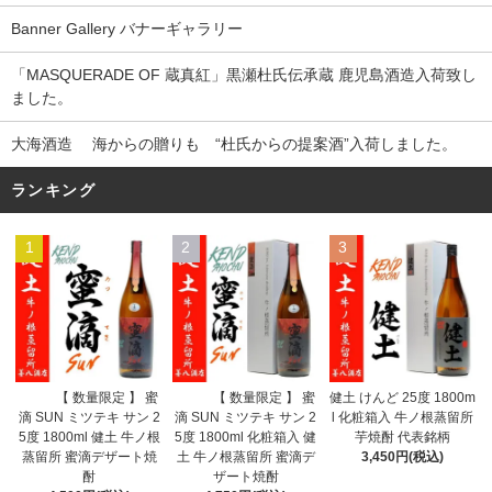
Banner Gallery バナーギャラリー
「MASQUERADE OF 蔵真紅」黒瀬杜氏伝承蔵 鹿児島酒造入荷致し
ました。
大海酒造 海からの贈りも “杜氏からの提案酒”入荷しました。
ランキング
1
2
3
【 数量限定 】 蜜
【 数量限定 】 蜜
健土 けんど 25度 1800m
滴 SUN ミツテキ サン 2
滴 SUN ミツテキ サン 2
l 化粧箱入 牛ノ根蒸留所
5度 1800ml 化粧箱入 健
5度 1800ml 健土 牛ノ根
芋焼酎 代表銘柄
土 牛ノ根蒸留所 蜜滴デ
蒸留所 蜜滴デザート焼
3,450円(税込)
ザート焼酎
酎