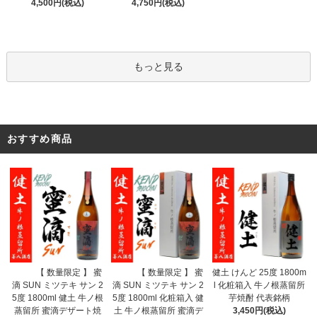
4,750円(税込)
4,500円(税込)
もっと見る
おすすめ商品
【 数量限定 】 蜜
【 数量限定 】 蜜
健土 けんど 25度 1800m
滴 SUN ミツテキ サン 2
滴 SUN ミツテキ サン 2
l 化粧箱入 牛ノ根蒸留所
5度 1800ml 化粧箱入 健
5度 1800ml 健土 牛ノ根
芋焼酎 代表銘柄
土 牛ノ根蒸留所 蜜滴デ
蒸留所 蜜滴デザート焼
3,450円(税込)