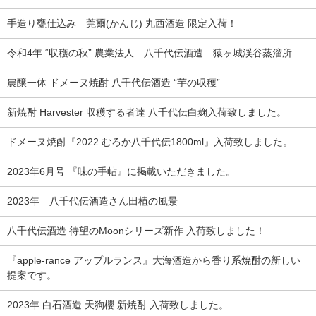
手造り甕仕込み 莞爾(かんじ) 丸西酒造 限定入荷！
令和4年 “収穫の秋” 農業法人 八千代伝酒造 猿ヶ城渓谷蒸溜所
農醸一体 ドメーヌ焼酎 八千代伝酒造 “芋の収穫”
新焼酎 Harvester 収穫する者達 八千代伝白麹入荷致しました。
ドメーヌ焼酎『2022 むろか八千代伝1800ml』入荷致しました。
2023年6月号 『味の手帖』に掲載いただきました。
2023年 八千代伝酒造さん田植の風景
八千代伝酒造 待望のMoonシリーズ新作 入荷致しました！
『apple-rance アップルランス』大海酒造から香り系焼酎の新しい
提案です。
2023年 白石酒造 天狗櫻 新焼酎 入荷致しました。