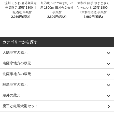
流川 るかわ 鹿児島限定
紅乃薫 べにのかおり 25
大和桜 紅芋 やまとざく
季節限定 25度 1800ml
度 1800ml 田村合名会社
ら べにいも 25度 1800m
田苑酒造 芋焼酎
芋焼酎
l 大和桜酒造 芋焼酎
2,260円(税込)
2,800円(税込)
3,960円(税込)
カテゴリーから探す
大隅地方の蔵元
南薩摩地方の蔵元
北薩摩地方の蔵元
離島地方の蔵元
県外の蔵元
魔王と厳選焼酎セット