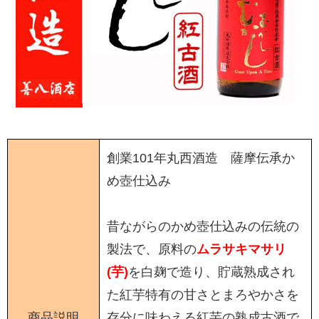
創業101年丸西酒造 薩摩伝承か
め壺仕込み
昔ながらのかめ壺仕込みの伝統の
製法で、原料の
ムラサキマサリ
(芋)
を白麹で造り、貯蔵熟成され
た紅芋特有の甘さとまろやかさを
商品説明
存分に味わえる紅芋の熟成古酒で