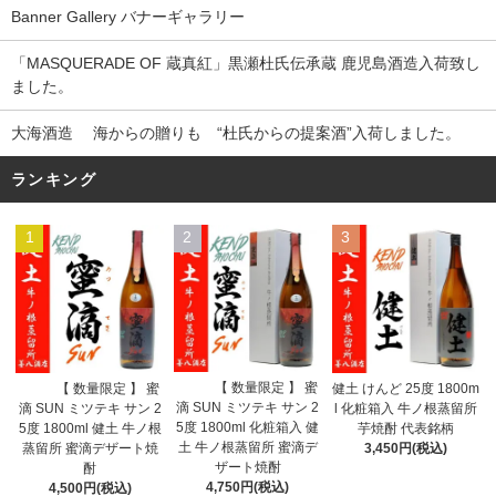
Banner Gallery バナーギャラリー
「MASQUERADE OF 蔵真紅」黒瀬杜氏伝承蔵 鹿児島酒造入荷致し
ました。
大海酒造 海からの贈りも “杜氏からの提案酒”入荷しました。
ランキング
1
2
3
【 数量限定 】 蜜
【 数量限定 】 蜜
健土 けんど 25度 1800m
滴 SUN ミツテキ サン 2
滴 SUN ミツテキ サン 2
l 化粧箱入 牛ノ根蒸留所
5度 1800ml 化粧箱入 健
5度 1800ml 健土 牛ノ根
芋焼酎 代表銘柄
土 牛ノ根蒸留所 蜜滴デ
蒸留所 蜜滴デザート焼
3,450円(税込)
ザート焼酎
酎
4,750円(税込)
4,500円(税込)