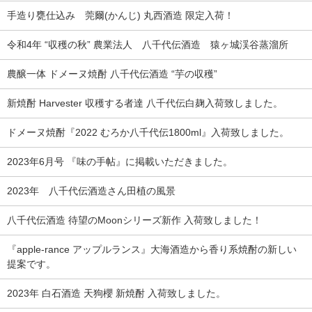
手造り甕仕込み 莞爾(かんじ) 丸西酒造 限定入荷！
令和4年 “収穫の秋” 農業法人 八千代伝酒造 猿ヶ城渓谷蒸溜所
農醸一体 ドメーヌ焼酎 八千代伝酒造 “芋の収穫”
新焼酎 Harvester 収穫する者達 八千代伝白麹入荷致しました。
ドメーヌ焼酎『2022 むろか八千代伝1800ml』入荷致しました。
2023年6月号 『味の手帖』に掲載いただきました。
2023年 八千代伝酒造さん田植の風景
八千代伝酒造 待望のMoonシリーズ新作 入荷致しました！
『apple-rance アップルランス』大海酒造から香り系焼酎の新しい
提案です。
2023年 白石酒造 天狗櫻 新焼酎 入荷致しました。