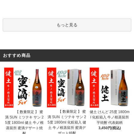
もっと見る
おすすめ商品
【 数量限定 】 蜜
【 数量限定 】 蜜
健土 けんど 25度 1800m
滴 SUN ミツテキ サン 2
滴 SUN ミツテキ サン 2
l 化粧箱入 牛ノ根蒸留所
5度 1800ml 化粧箱入 健
5度 1800ml 健土 牛ノ根
芋焼酎 代表銘柄
土 牛ノ根蒸留所 蜜滴デ
蒸留所 蜜滴デザート焼
3,450円(税込)
ザート焼酎
酎