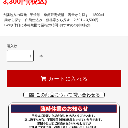
3,300円(税込)
大隅地方の蔵元
芋焼酎
季節限定焼酎
容量から探す
1800ml
麹から探す
白麹仕込み
価格帯から探す
2,501～3,500円
GWや休日に本格焼酎で至福の時間♪おすすめの銘柄特集
購入数
本
カートに入れる
この商品について問い合わせる