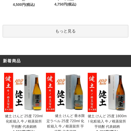
4,750円(税込)
4,500円(税込)
もっと見る
新着商品
健土 けんど 垂水限
健土 けんど 25度 720ml
健土 けんど 25度 1800m
定ラベル 25度 720ml 化
化粧箱入 牛ノ根蒸留所
l 化粧箱入 牛ノ根蒸留所
粧箱入 牛ノ根蒸留所 芋
芋焼酎 代表銘柄
芋焼酎 代表銘柄