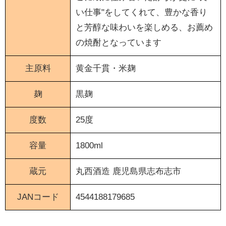
い仕事"をしてくれて、豊かな香り
と芳醇な味わいを楽しめる、お薦め
の焼酎となっています
主原料
黄金千貫・米麹
麹
黒麹
度数
25度
容量
1800ml
蔵元
丸西酒造
鹿児島県志布志市
JANコード
4544188179685
〖 本格焼酎 〗