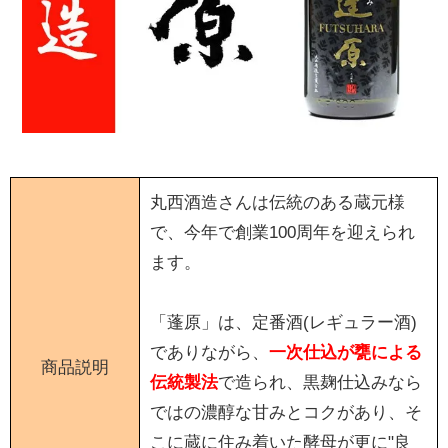
丸西酒造さんは伝統のある蔵元様
で、今年で創業100周年を迎えられ
ます。
「蓬原」は、定番酒(レギュラー酒)
でありながら、
一次仕込が甕による
商品説明
伝統製法
で造られ、黒麹仕込みなら
ではの濃醇な甘みとコクがあり、そ
こに蔵に住み着いた酵母が更に"良