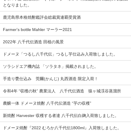
となりました。
鹿児島県本格焼酎鑑評会総裁賞連覇受賞酒
Farmer's bottle Mahler マーラー2021
2022年 八千代伝酒造 田植の風景
ドメーヌ「つるし八千代伝」つるし芋仕込み入荷致しました。
ソラシドエア機内誌 「ソラタネ」掲載されました。
手造り甕仕込み 莞爾(かんじ) 丸西酒造 限定入荷！
令和4年 “収穫の秋” 農業法人 八千代伝酒造 猿ヶ城渓谷蒸溜所
農醸一体 ドメーヌ焼酎 八千代伝酒造 “芋の収穫”
新焼酎 Harvester 収穫する者達 八千代伝白麹入荷致しました。
ドメーヌ焼酎『2022 むろか八千代伝1800ml』入荷致しました。