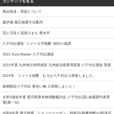
コンテンツを見る
商品発送・荷姿について
森伊蔵 蔵元抽選方法案内
花と渓谷と温泉のまち 垂水市
八千代伝酒造 “ドメーヌ芋焼酎” 稲刈り風景
2021 Kura Master 八千代伝酒造
2021年度 九州地方発明表彰 九州経済産業局長賞 八千代伝酒造 受賞
2021年 ドメーヌ焼酎 むろか八千代伝入荷致しました。
春期限定八千代伝 黄色い椿 入荷致しました！
令和3酒造年度 鹿児島県本格焼酎鑑評会 八千代伝(黒) 総裁賞代表受
賞(第一位)
令和4年度 鹿児島県『ぐりぶークーポン』特産品(薩摩焼酎)の取扱店