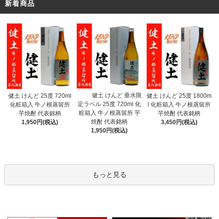
新着商品
健土 けんど 垂水限
健土 けんど 25度 720ml
健土 けんど 25度 1800m
定ラベル 25度 720ml 化
化粧箱入 牛ノ根蒸留所
l 化粧箱入 牛ノ根蒸留所
粧箱入 牛ノ根蒸留所 芋
芋焼酎 代表銘柄
芋焼酎 代表銘柄
焼酎 代表銘柄
1,950円(税込)
3,450円(税込)
1,950円(税込)
もっと見る