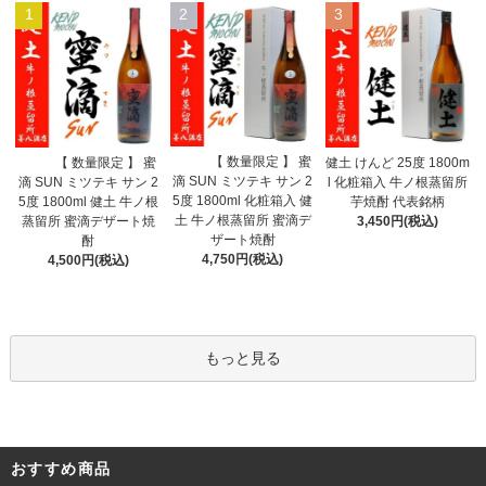
1
2
3
【 数量限定 】 蜜
【 数量限定 】 蜜
健土 けんど 25度 1800m
滴 SUN ミツテキ サン 2
滴 SUN ミツテキ サン 2
l 化粧箱入 牛ノ根蒸留所
5度 1800ml 化粧箱入 健
5度 1800ml 健土 牛ノ根
芋焼酎 代表銘柄
土 牛ノ根蒸留所 蜜滴デ
蒸留所 蜜滴デザート焼
3,450円(税込)
ザート焼酎
酎
4,750円(税込)
4,500円(税込)
もっと見る
おすすめ商品