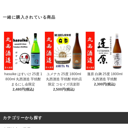
一緒に購入されている商品
hasuike はすいけ 25度 1
ユメナカ 25度 1800ml
蓬原 白麹 25度 1800ml
800ml 丸西酒造 芋焼酎
丸西酒造 芋焼酎 特約店
丸西酒造 芋焼酎
まるにし会限定
限定 コセイズ倶楽部
2,300円(税込)
2,480円(税込)
2,500円(税込)
カテゴリーから探す