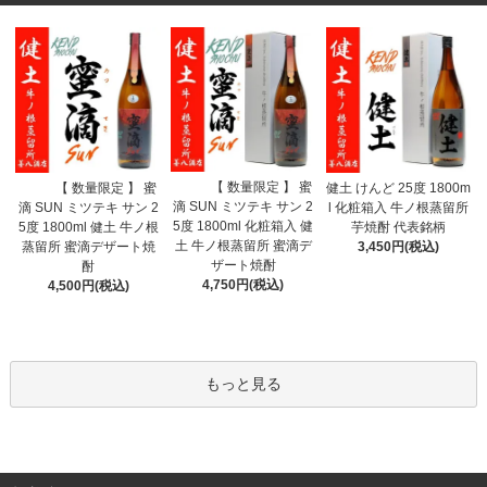
【 数量限定 】 蜜
【 数量限定 】 蜜
健土 けんど 25度 1800m
滴 SUN ミツテキ サン 2
滴 SUN ミツテキ サン 2
l 化粧箱入 牛ノ根蒸留所
5度 1800ml 化粧箱入 健
5度 1800ml 健土 牛ノ根
芋焼酎 代表銘柄
土 牛ノ根蒸留所 蜜滴デ
蒸留所 蜜滴デザート焼
3,450円(税込)
ザート焼酎
酎
4,750円(税込)
4,500円(税込)
もっと見る