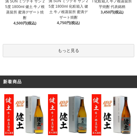
滴 SUN ミツテキ サン 2
滴 SUN ミツテキ サン 2
l 化粧箱入 牛ノ根蒸留所
5度 1800ml 化粧箱入 健
5度 1800ml 健土 牛ノ根
芋焼酎 代表銘柄
土 牛ノ根蒸留所 蜜滴デ
蒸留所 蜜滴デザート焼
3,450円(税込)
ザート焼酎
酎
4,750円(税込)
4,500円(税込)
もっと見る
新着商品