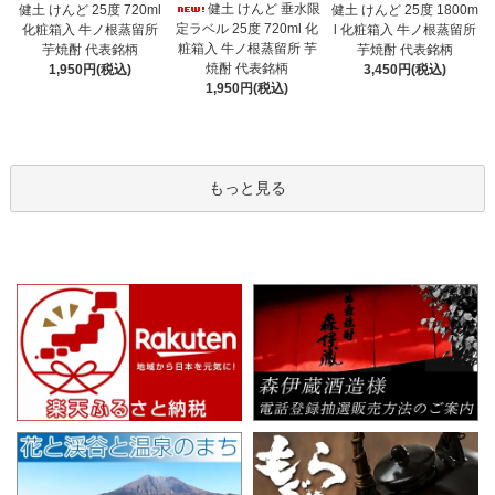
健土 けんど 垂水限
健土 けんど 25度 720ml
健土 けんど 25度 1800m
定ラベル 25度 720ml 化
化粧箱入 牛ノ根蒸留所
l 化粧箱入 牛ノ根蒸留所
粧箱入 牛ノ根蒸留所 芋
芋焼酎 代表銘柄
芋焼酎 代表銘柄
焼酎 代表銘柄
1,950円(税込)
3,450円(税込)
1,950円(税込)
もっと見る