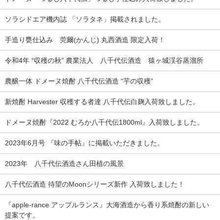
ソラシドエア機内誌 「ソラタネ」掲載されました。
手造り甕仕込み 莞爾(かんじ) 丸西酒造 限定入荷！
令和4年 “収穫の秋” 農業法人 八千代伝酒造 猿ヶ城渓谷蒸溜所
農醸一体 ドメーヌ焼酎 八千代伝酒造 “芋の収穫”
新焼酎 Harvester 収穫する者達 八千代伝白麹入荷致しました。
ドメーヌ焼酎『2022 むろか八千代伝1800ml』入荷致しました。
2023年6月号 『味の手帖』に掲載いただきました。
2023年 八千代伝酒造さん田植の風景
八千代伝酒造 待望のMoonシリーズ新作 入荷致しました！
『apple-rance アップルランス』大海酒造から香り系焼酎の新しい
提案です。