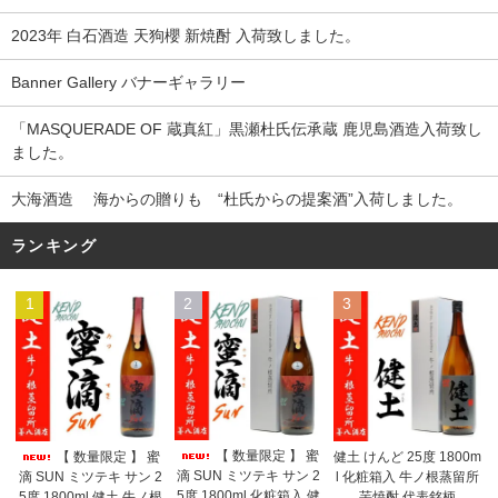
2023年 白石酒造 天狗櫻 新焼酎 入荷致しました。
Banner Gallery バナーギャラリー
「MASQUERADE OF 蔵真紅」黒瀬杜氏伝承蔵 鹿児島酒造入荷致し
ました。
大海酒造 海からの贈りも “杜氏からの提案酒”入荷しました。
ランキング
1
2
3
【 数量限定 】 蜜
【 数量限定 】 蜜
健土 けんど 25度 1800m
滴 SUN ミツテキ サン 2
滴 SUN ミツテキ サン 2
l 化粧箱入 牛ノ根蒸留所
5度 1800ml 化粧箱入 健
5度 1800ml 健土 牛ノ根
芋焼酎 代表銘柄