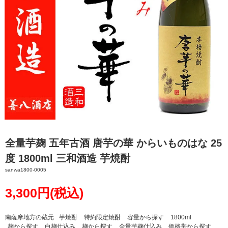
全量芋麹 五年古酒 唐芋の華 からいものはな 25
度 1800ml 三和酒造 芋焼酎
sanwa1800-0005
3,300円(税込)
南薩摩地方の蔵元
芋焼酎
特約限定焼酎
容量から探す
1800ml
麹から探す
白麹仕込み
麹から探す
全量芋麹仕込み
価格帯から探す