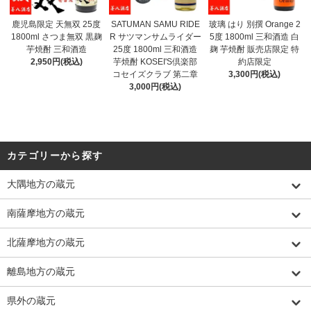
鹿児島限定 天無双 25度
SATUMAN SAMU RIDE
玻璃 はり 別撰 Orange 2
1800ml さつま無双 黒麹
R サツマンサムライダー
5度 1800ml 三和酒造 白
芋焼酎 三和酒造
25度 1800ml 三和酒造
麹 芋焼酎 販売店限定 特
2,950円(税込)
芋焼酎 KOSEI'S倶楽部
約店限定
コセイズクラブ 第二章
3,300円(税込)
3,000円(税込)
カテゴリーから探す
大隅地方の蔵元
南薩摩地方の蔵元
北薩摩地方の蔵元
離島地方の蔵元
県外の蔵元