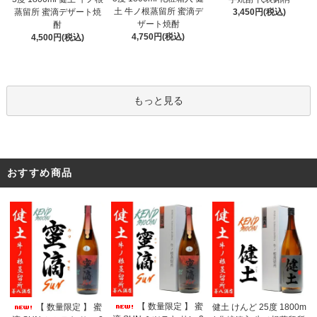
土 牛ノ根蒸留所 蜜滴デ
蒸留所 蜜滴デザート焼
3,450円(税込)
ザート焼酎
酎
4,750円(税込)
4,500円(税込)
もっと見る
おすすめ商品
【 数量限定 】 蜜
【 数量限定 】 蜜
健土 けんど 25度 1800m