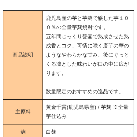
鹿児島産の芋と芋麹で醸した芋１０
０％の全量芋麹焼酎です。
五年間じっくり甕壷で熟成させた熟
成香とコク、可憐に咲く唐芋の華の
商品説明
ようなやわらかな甘み、後にぐっと
くる凛とした味わいが口の中に広が
ります。
数量限定のおすすめの逸品です。
黄金千貫(鹿児島県産) / 芋麹 ※全量
主原料
芋仕込み
麹
白麹