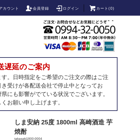
アカウント
会員登録
ログイン
カート(
0
)
送遅延のご案内
ます。日時指定をご希望のご注文の際はご注
引き受けが各配送会社で停止中となってお
府県にも影響がでている状況でございます。
しくお願い申し上げます。
しま安納 25度 1800ml 高崎酒造 芋
焼酎
takasaki1800-0004