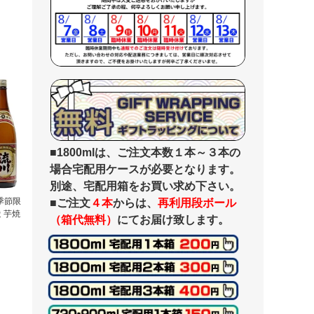
■1800mlは、ご注文本数１本～３本の
場合宅配用ケースが必要となります。
別途、宅配用箱をお買い求め下さい。
季節限
■ご注文
４本
からは、
再利用段ボール
造 芋焼
（箱代無料）
にてお届け致します。