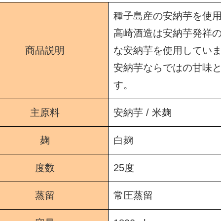
種子島産の安納芋を使
高崎酒造は安納芋発祥
商品説明
な安納芋を使用してい
安納芋ならではの甘味
す。
主原料
安納芋 / 米麹
麹
白麹
度数
25度
蒸留
常圧蒸留