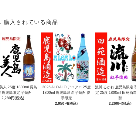
に購入されている商品
人 25度 1800ml 長島
2026 ALO ALO アロアロ 25度
流川 るかわ 鹿児島限定 
醸 鹿児島限定 芋焼酎
1800ml 鹿児島酒造 芋焼酎 夏
定 25度 1800ml 田苑酒
2,280円(税込)
季限定
酎
2,950円(税込)
2,260円(税込)