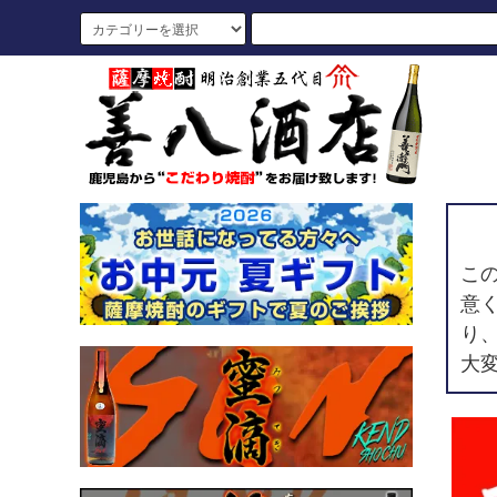
こ
意
り
大