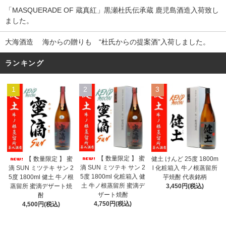
「MASQUERADE OF 蔵真紅」黒瀬杜氏伝承蔵 鹿児島酒造入荷致し
ました。
大海酒造 海からの贈りも “杜氏からの提案酒”入荷しました。
ランキング
1
2
3
【 数量限定 】 蜜
【 数量限定 】 蜜
健土 けんど 25度 1800m
滴 SUN ミツテキ サン 2
滴 SUN ミツテキ サン 2
l 化粧箱入 牛ノ根蒸留所
5度 1800ml 化粧箱入 健
5度 1800ml 健土 牛ノ根
芋焼酎 代表銘柄
土 牛ノ根蒸留所 蜜滴デ
蒸留所 蜜滴デザート焼
3,450円(税込)
ザート焼酎
酎
4,750円(税込)
4,500円(税込)