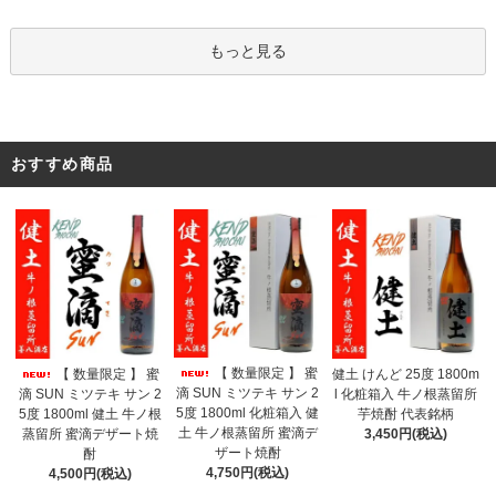
もっと見る
おすすめ商品
【 数量限定 】 蜜
【 数量限定 】 蜜
健土 けんど 25度 1800m
滴 SUN ミツテキ サン 2
滴 SUN ミツテキ サン 2
l 化粧箱入 牛ノ根蒸留所
5度 1800ml 化粧箱入 健
5度 1800ml 健土 牛ノ根
芋焼酎 代表銘柄
土 牛ノ根蒸留所 蜜滴デ
蒸留所 蜜滴デザート焼
3,450円(税込)
ザート焼酎
酎
4,750円(税込)
4,500円(税込)