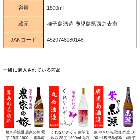
容量
1800ml
蔵元
種子島酒造
鹿児島県西之表市
JANコード
4520748180148
一緒に購入されている商品
焼き芋焼酎 農家の嫁 紫
くれないざくら 紫芋仕
紫 やきいも黒瀬 25度 18
芋 25度 1800ml 霧島町
込み 25度 1800ml 丸西
00ｍl 鹿児島酒造 白麹 芋