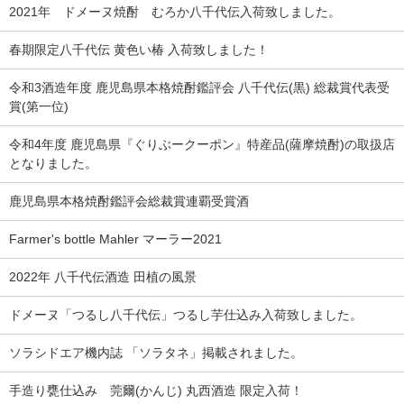
2021年 ドメーヌ焼酎 むろか八千代伝入荷致しました。
春期限定八千代伝 黄色い椿 入荷致しました！
令和3酒造年度 鹿児島県本格焼酎鑑評会 八千代伝(黒) 総裁賞代表受
賞(第一位)
令和4年度 鹿児島県『ぐりぶークーポン』特産品(薩摩焼酎)の取扱店
となりました。
鹿児島県本格焼酎鑑評会総裁賞連覇受賞酒
Farmer's bottle Mahler マーラー2021
2022年 八千代伝酒造 田植の風景
ドメーヌ「つるし八千代伝」つるし芋仕込み入荷致しました。
ソラシドエア機内誌 「ソラタネ」掲載されました。
手造り甕仕込み 莞爾(かんじ) 丸西酒造 限定入荷！