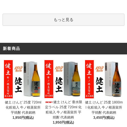
もっと見る
新着商品
健土 けんど 垂水限
健土 けんど 25度 720ml
健土 けんど 25度 1800m
定ラベル 25度 720ml 化
化粧箱入 牛ノ根蒸留所
l 化粧箱入 牛ノ根蒸留所
粧箱入 牛ノ根蒸留所 芋
芋焼酎 代表銘柄
芋焼酎 代表銘柄
焼酎 代表銘柄
1,950円(税込)
3,450円(税込)
1,950円(税込)