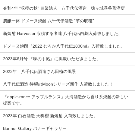
令和4年 “収穫の秋” 農業法人 八千代伝酒造 猿ヶ城渓谷蒸溜所
農醸一体 ドメーヌ焼酎 八千代伝酒造 “芋の収穫”
新焼酎 Harvester 収穫する者達 八千代伝白麹入荷致しました。
ドメーヌ焼酎『2022 むろか八千代伝1800ml』入荷致しました。
2023年6月号 『味の手帖』に掲載いただきました。
2023年 八千代伝酒造さん田植の風景
八千代伝酒造 待望のMoonシリーズ新作 入荷致しました！
『apple-rance アップルランス』大海酒造から香り系焼酎の新しい
提案です。
2023年 白石酒造 天狗櫻 新焼酎 入荷致しました。
Banner Gallery バナーギャラリー