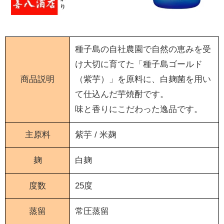
種子島の自社農園で自然の恵みを受
け大切に育てた「種子島ゴールド
商品説明
（紫芋）」を原料に、白麹菌を用い
て仕込んだ芋焼酎です。
味と香りにこだわった逸品です。
主原料
紫芋 / 米麹
麹
白麹
度数
25度
蒸留
常圧蒸留