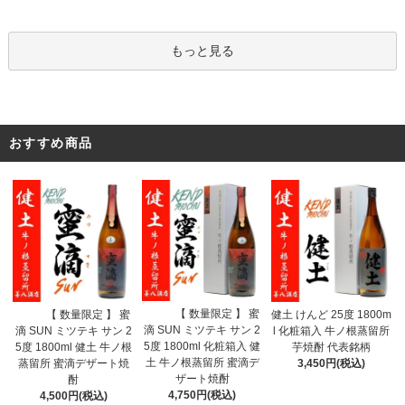
もっと見る
おすすめ商品
【 数量限定 】 蜜
【 数量限定 】 蜜
健土 けんど 25度 1800m
滴 SUN ミツテキ サン 2
滴 SUN ミツテキ サン 2
l 化粧箱入 牛ノ根蒸留所
5度 1800ml 化粧箱入 健
5度 1800ml 健土 牛ノ根
芋焼酎 代表銘柄
土 牛ノ根蒸留所 蜜滴デ
蒸留所 蜜滴デザート焼
3,450円(税込)
ザート焼酎
酎
4,750円(税込)
4,500円(税込)