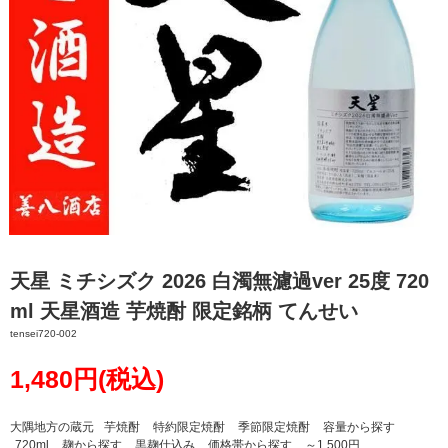
天星 ミチシズク 2026 白濁無濾過ver 25度 720
ml 天星酒造 芋焼酎 限定銘柄 てんせい
tensei720-002
1,480円(税込)
大隅地方の蔵元
芋焼酎
特約限定焼酎
季節限定焼酎
容量から探す
720ml
麹から探す
黒麹仕込み
価格帯から探す
～1,500円