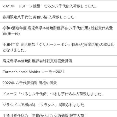
2021年 ドメーヌ焼酎 むろか八千代伝入荷致しました。
春期限定八千代伝 黄色い椿 入荷致しました！
令和3酒造年度 鹿児島県本格焼酎鑑評会 八千代伝(黒) 総裁賞代表受
賞(第一位)
令和4年度 鹿児島県『ぐりぶークーポン』特産品(薩摩焼酎)の取扱店
となりました。
鹿児島県本格焼酎鑑評会総裁賞連覇受賞酒
Farmer's bottle Mahler マーラー2021
2022年 八千代伝酒造 田植の風景
ドメーヌ「つるし八千代伝」つるし芋仕込み入荷致しました。
ソラシドエア機内誌 「ソラタネ」掲載されました。
手造り甕仕込み 莞爾(かんじ) 丸西酒造 限定入荷！