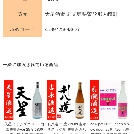
蔵元
天星酒造
鹿児島県曽於郡大崎町
JANコード
4539725893827
tenseimichishizuku
一緒に購入されている商品
天星 ミチシズク 2026 白
利八道 25度 720ml 吉永
new pot 2025 -open a n
濁無濾過ver 25度 1800
酒造 芋焼酎 無濾過 みち
ew door- 25度 720ml 若