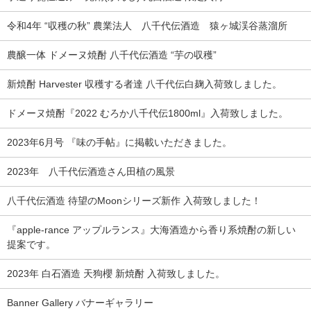
令和4年 “収穫の秋” 農業法人 八千代伝酒造 猿ヶ城渓谷蒸溜所
農醸一体 ドメーヌ焼酎 八千代伝酒造 “芋の収穫”
新焼酎 Harvester 収穫する者達 八千代伝白麹入荷致しました。
ドメーヌ焼酎『2022 むろか八千代伝1800ml』入荷致しました。
2023年6月号 『味の手帖』に掲載いただきました。
2023年 八千代伝酒造さん田植の風景
八千代伝酒造 待望のMoonシリーズ新作 入荷致しました！
『apple-rance アップルランス』大海酒造から香り系焼酎の新しい
提案です。
2023年 白石酒造 天狗櫻 新焼酎 入荷致しました。
Banner Gallery バナーギャラリー