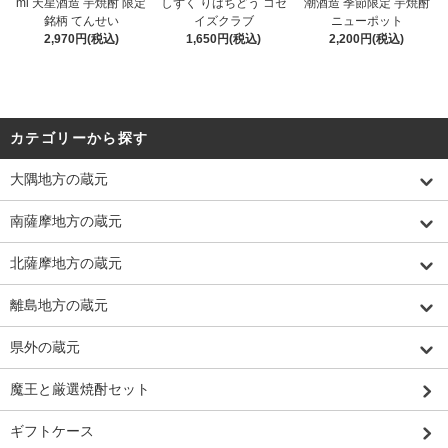
ml 天星酒造 芋焼酎 限定
しずく りはちどう コセ
潮酒造 季節限定 芋焼酎
銘柄 てんせい
イズクラブ
ニューポット
2,970円(税込)
1,650円(税込)
2,200円(税込)
カテゴリーから探す
大隅地方の蔵元
南薩摩地方の蔵元
北薩摩地方の蔵元
離島地方の蔵元
県外の蔵元
魔王と厳選焼酎セット
ギフトケース