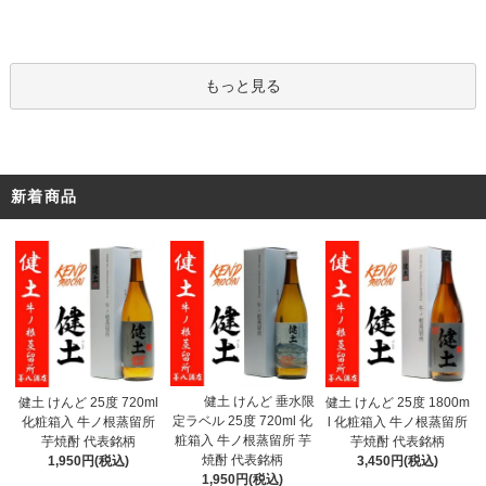
もっと見る
新着商品
健土 けんど 垂水限
健土 けんど 25度 720ml
健土 けんど 25度 1800m
定ラベル 25度 720ml 化
化粧箱入 牛ノ根蒸留所
l 化粧箱入 牛ノ根蒸留所
粧箱入 牛ノ根蒸留所 芋
芋焼酎 代表銘柄
芋焼酎 代表銘柄
焼酎 代表銘柄
1,950円(税込)
3,450円(税込)
1,950円(税込)