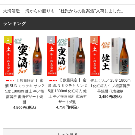
大海酒造 海からの贈りも “杜氏からの提案酒”入荷しました。
ランキング
1
2
3
【 数量限定 】 蜜
【 数量限定 】 蜜
健土 けんど 25度 1800m
滴 SUN ミツテキ サン 2
滴 SUN ミツテキ サン 2
l 化粧箱入 牛ノ根蒸留所
5度 1800ml 化粧箱入 健
5度 1800ml 健土 牛ノ根
芋焼酎 代表銘柄
土 牛ノ根蒸留所 蜜滴デ
蒸留所 蜜滴デザート焼
3,450円(税込)
ザート焼酎
酎
4,750円(税込)
4,500円(税込)
もっと見る