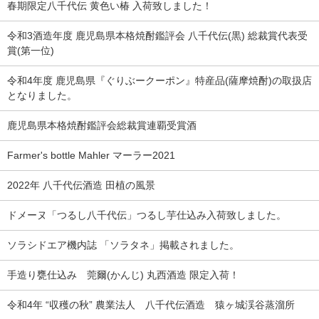
春期限定八千代伝 黄色い椿 入荷致しました！
令和3酒造年度 鹿児島県本格焼酎鑑評会 八千代伝(黒) 総裁賞代表受
賞(第一位)
令和4年度 鹿児島県『ぐりぶークーポン』特産品(薩摩焼酎)の取扱店
となりました。
鹿児島県本格焼酎鑑評会総裁賞連覇受賞酒
Farmer's bottle Mahler マーラー2021
2022年 八千代伝酒造 田植の風景
ドメーヌ「つるし八千代伝」つるし芋仕込み入荷致しました。
ソラシドエア機内誌 「ソラタネ」掲載されました。
手造り甕仕込み 莞爾(かんじ) 丸西酒造 限定入荷！
令和4年 “収穫の秋” 農業法人 八千代伝酒造 猿ヶ城渓谷蒸溜所