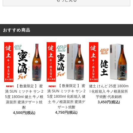
おすすめ商品
【 数量限定 】 蜜
【 数量限定 】 蜜
健土 けんど 25度 1800m
滴 SUN ミツテキ サン 2
滴 SUN ミツテキ サン 2
l 化粧箱入 牛ノ根蒸留所
5度 1800ml 化粧箱入 健
5度 1800ml 健土 牛ノ根
芋焼酎 代表銘柄
土 牛ノ根蒸留所 蜜滴デ
蒸留所 蜜滴デザート焼
3,450円(税込)
ザート焼酎
酎
4,750円(税込)
4,500円(税込)