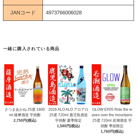
JANコード
4973766006028
akane
一緒に購入されている商品
さつまあかね 25度 1800
2026 ALO ALO アロアロ
GLOW EP05 Ride the w
ml 薩摩酒造 芋焼酎
25度 720ml 鹿児島酒造
aves over the mountains
2,750円(税込)
芋焼酎 夏季限定
25度 720ml 若潮酒造 芋
1,580円(税込)
焼酎 季節限定
1,760円(税込)