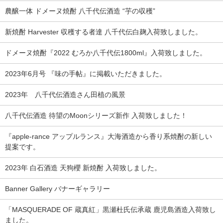
農醸一体 ドメーヌ焼酎 八千代伝酒造 “芋の収穫”
新焼酎 Harvester 収穫する者達 八千代伝白麹入荷致しました。
ドメーヌ焼酎『2022 むろか八千代伝1800ml』入荷致しました。
2023年6月号 『味の手帖』に掲載いただきました。
2023年 八千代伝酒造さん田植の風景
八千代伝酒造 待望のMoonシリーズ新作 入荷致しました！
『apple-rance アップルランス』大海酒造から香り系焼酎の新しい
提案です。
2023年 白石酒造 天狗櫻 新焼酎 入荷致しました。
Banner Gallery バナーギャラリー
「MASQUERADE OF 蔵真紅」黒瀬杜氏伝承蔵 鹿児島酒造入荷致し
ました。