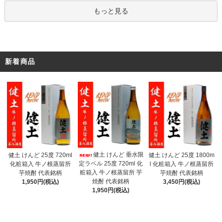
もっと見る
新着商品
健土 けんど 垂水限
健土 けんど 25度 720ml
健土 けんど 25度 1800m
定ラベル 25度 720ml 化
化粧箱入 牛ノ根蒸留所
l 化粧箱入 牛ノ根蒸留所
粧箱入 牛ノ根蒸留所 芋
芋焼酎 代表銘柄
芋焼酎 代表銘柄
焼酎 代表銘柄
1,950円(税込)
3,450円(税込)
1,950円(税込)