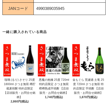
JANコード
4990389035945
一緒に購入されている商品
瑠璃 (るり) さそり 25度
悪魔の抱擁 25度 720ml
金もぐら 荒濾過 土竜 25
1800ml さつま無双 樽貯
特約店限定 さつま無双
度 720ml さつま無双 特
蔵麦焼酎 特約店限定
樫樽熟成芋焼酎 【店頭
約店限定 芋焼酎 【店頭
【店頭販売・お問合せ銘
販売・お問合せ銘柄】
販売・お問合せ銘柄】
柄】
1,740円(税込)
1,870円(税込)
2,860円(税込)