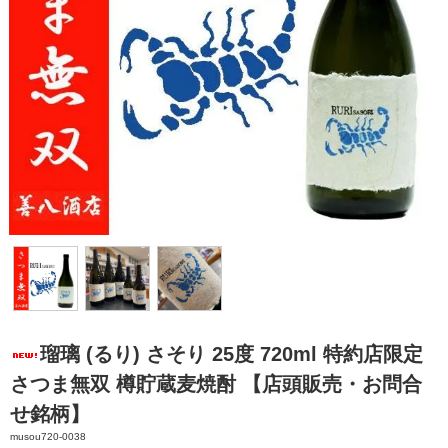
瑠璃 (るり) さそり 25度 720ml 特約店限定
さつま無双 樽貯蔵麦焼酎 【店頭販売・お問合
せ銘柄】
musou720-0038