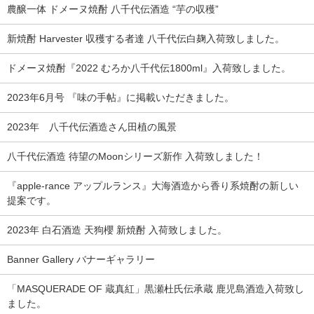
農醸一体 ドメーヌ焼酎 八千代伝酒造 “芋の収穫”
新焼酎 Harvester 収穫する者達 八千代伝白麹入荷致しました。
ドメーヌ焼酎『2022 むろか八千代伝1800ml』入荷致しました。
2023年6月号 『味の手帖』に掲載いただきました。
2023年 八千代伝酒造さん田植の風景
八千代伝酒造 待望のMoonシリーズ新作 入荷致しました！
『apple-rance アップルランス』大海酒造から香り系焼酎の新しい
提案です。
2023年 白石酒造 天狗櫻 新焼酎 入荷致しました。
Banner Gallery バナーギャラリー
「MASQUERADE OF 蔵真紅」黒瀬杜氏伝承蔵 鹿児島酒造入荷致し
ました。