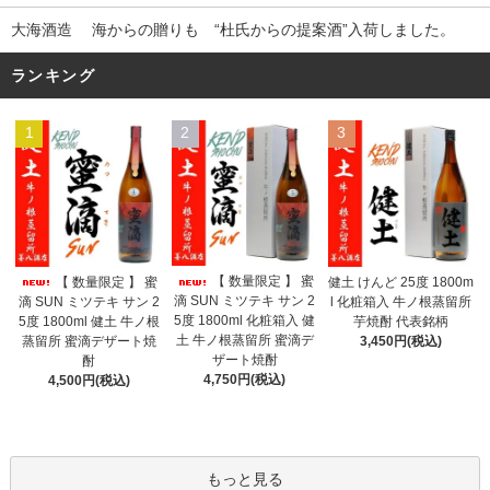
大海酒造 海からの贈りも “杜氏からの提案酒”入荷しました。
ランキング
1
2
3
【 数量限定 】 蜜
【 数量限定 】 蜜
健土 けんど 25度 1800m
滴 SUN ミツテキ サン 2
滴 SUN ミツテキ サン 2
l 化粧箱入 牛ノ根蒸留所
5度 1800ml 化粧箱入 健
5度 1800ml 健土 牛ノ根
芋焼酎 代表銘柄
土 牛ノ根蒸留所 蜜滴デ
蒸留所 蜜滴デザート焼
3,450円(税込)
ザート焼酎
酎
4,750円(税込)
4,500円(税込)
もっと見る