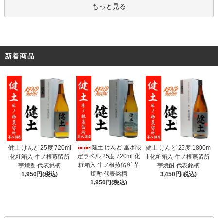
もっと見る
新着商品
健土 けんど 垂水限
健土 けんど 25度 720ml
健土 けんど 25度 1800m
定ラベル 25度 720ml 化
化粧箱入 牛ノ根蒸留所
l 化粧箱入 牛ノ根蒸留所
粧箱入 牛ノ根蒸留所 芋
芋焼酎 代表銘柄
芋焼酎 代表銘柄
焼酎 代表銘柄
1,950円(税込)
3,450円(税込)
1,950円(税込)