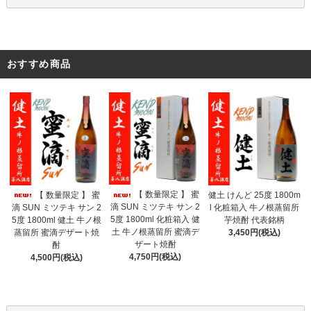
おすすめ商品
【 数量限定 】 蜜
【 数量限定 】 蜜
健土 けんど 25度 1800m
滴 SUN ミツテキ サン 2
滴 SUN ミツテキ サン 2
l 化粧箱入 牛ノ根蒸留所
5度 1800ml 化粧箱入 健
5度 1800ml 健土 牛ノ根
芋焼酎 代表銘柄
土 牛ノ根蒸留所 蜜滴デ
蒸留所 蜜滴デザート焼
3,450円(税込)
ザート焼酎
酎
4,750円(税込)
4,500円(税込)