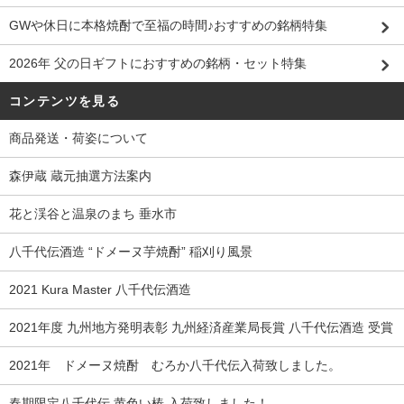
GWや休日に本格焼酎で至福の時間♪おすすめの銘柄特集
2026年 父の日ギフトにおすすめの銘柄・セット特集
コンテンツを見る
商品発送・荷姿について
森伊蔵 蔵元抽選方法案内
花と渓谷と温泉のまち 垂水市
八千代伝酒造 “ドメーヌ芋焼酎” 稲刈り風景
2021 Kura Master 八千代伝酒造
2021年度 九州地方発明表彰 九州経済産業局長賞 八千代伝酒造 受賞
2021年 ドメーヌ焼酎 むろか八千代伝入荷致しました。
春期限定八千代伝 黄色い椿 入荷致しました！