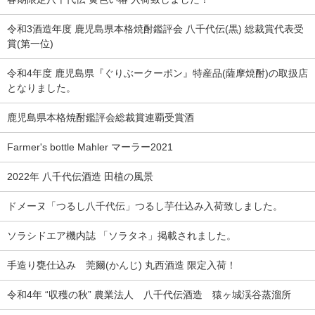
令和3酒造年度 鹿児島県本格焼酎鑑評会 八千代伝(黒) 総裁賞代表受
賞(第一位)
令和4年度 鹿児島県『ぐりぶークーポン』特産品(薩摩焼酎)の取扱店
となりました。
鹿児島県本格焼酎鑑評会総裁賞連覇受賞酒
Farmer's bottle Mahler マーラー2021
2022年 八千代伝酒造 田植の風景
ドメーヌ「つるし八千代伝」つるし芋仕込み入荷致しました。
ソラシドエア機内誌 「ソラタネ」掲載されました。
手造り甕仕込み 莞爾(かんじ) 丸西酒造 限定入荷！
令和4年 “収穫の秋” 農業法人 八千代伝酒造 猿ヶ城渓谷蒸溜所