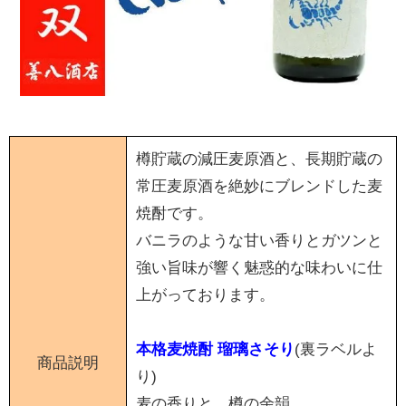
樽貯蔵の減圧麦原酒と、長期貯蔵の
常圧麦原酒を絶妙にブレンドした麦
焼酎です。
バニラのような甘い香りとガツンと
強い旨味が響く魅惑的な味わいに仕
上がっております。
本格麦焼酎 瑠璃さそり
(裏ラベルよ
商品説明
り)
麦の香りと、樽の余韻