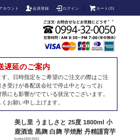
アカウント
会員登録
ログイン
カート(
0
)
送遅延のご案内
ます。日時指定をご希望のご注文の際はご注
引き受けが各配送会社で停止中となってお
府県にも影響がでている状況でございます。
しくお願い申し上げます。
美し里 うましさと 25度 1800ml 小
鹿酒造 黒麹 白麹 芋焼酎 丹精謹育芋
kozika1800-0001