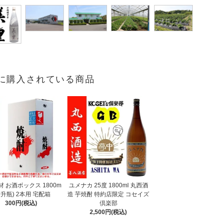
に購入されている商品
 お酒ボックス 1800m
ユメナカ 25度 1800ml 丸西酒
一升瓶) 2本用 宅配箱
造 芋焼酎 特約店限定 コセイズ
300円(税込)
倶楽部
2,500円(税込)