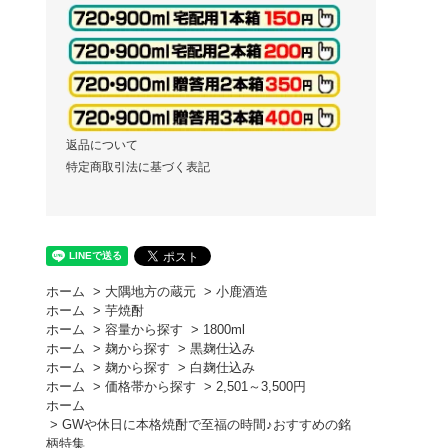
返品について
特定商取引法に基づく表記
ホーム
>
大隅地方の蔵元
>
小鹿酒造
ホーム
>
芋焼酎
ホーム
>
容量から探す
>
1800ml
ホーム
>
麹から探す
>
黒麹仕込み
ホーム
>
麹から探す
>
白麹仕込み
ホーム
>
価格帯から探す
>
2,501～3,500円
ホーム
>
GWや休日に本格焼酎で至福の時間♪おすすめの銘
柄特集