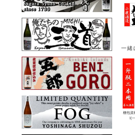
一緒
梱包資材
l(