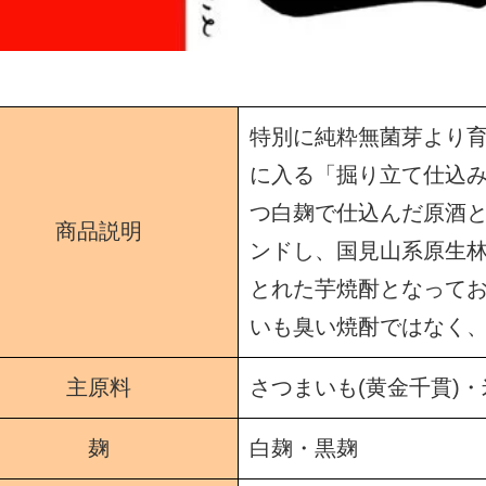
特別に純粋無菌芽より
に入る「掘り立て仕込
つ白麹で仕込んだ原酒
商品説明
ンドし、国見山系原生
とれた芋焼酎となって
いも臭い焼酎ではなく
主原料
さつまいも(黄金千貫)・
麹
白麹・黒麹