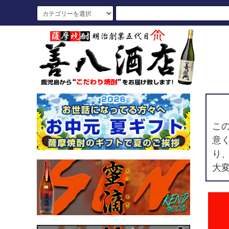
こ
意
り
大