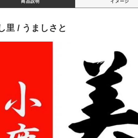
商品説明
イメージ
し里 / うましさと