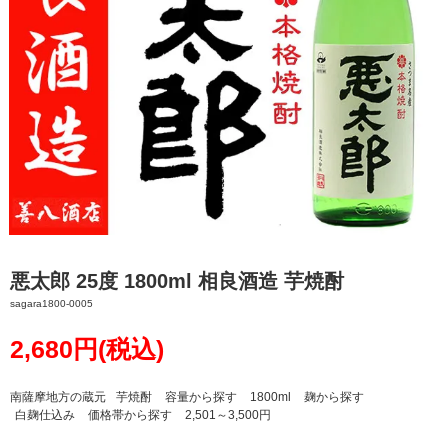
悪太郎 25度 1800ml 相良酒造 芋焼酎
sagara1800-0005
2,680円(税込)
南薩摩地方の蔵元
芋焼酎
容量から探す
1800ml
麹から探す
白麹仕込み
価格帯から探す
2,501～3,500円