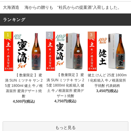
大海酒造 海からの贈りも “杜氏からの提案酒”入荷しました。
ランキング
1
2
3
【 数量限定 】 蜜
【 数量限定 】 蜜
健土 けんど 25度 1800m
滴 SUN ミツテキ サン 2
滴 SUN ミツテキ サン 2
l 化粧箱入 牛ノ根蒸留所
5度 1800ml 化粧箱入 健
5度 1800ml 健土 牛ノ根
芋焼酎 代表銘柄
土 牛ノ根蒸留所 蜜滴デ
蒸留所 蜜滴デザート焼
3,450円(税込)
ザート焼酎
酎
4,750円(税込)
4,500円(税込)
もっと見る