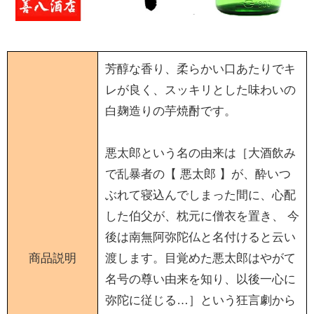
芳醇な香り、柔らかい口あたりでキ
レが良く、スッキリとした味わいの
白麹造りの芋焼酎です。
悪太郎という名の由来は［大酒飲み
で乱暴者の【 悪太郎 】が、酔いつ
ぶれて寝込んでしまった間に、心配
した伯父が、枕元に僧衣を置き、 今
後は南無阿弥陀仏と名付けると云い
商品説明
渡します。目覚めた悪太郎はやがて
名号の尊い由来を知り、以後一心に
弥陀に従じる…］という狂言劇から