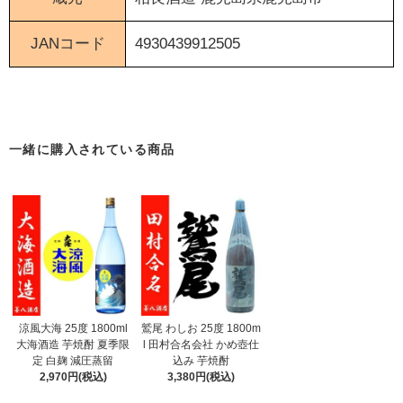
JANコード
4930439912505
〖 本格焼酎 〗
一緒に購入されている商品
涼風大海 25度 1800ml
鷲尾 わしお 25度 1800m
大海酒造 芋焼酎 夏季限
l 田村合名会社 かめ壺仕
定 白麹 減圧蒸留
込み 芋焼酎
2,970円(税込)
3,380円(税込)