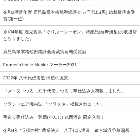
令和3酒造年度 鹿児島県本格焼酎鑑評会 八千代伝(黒) 総裁賞代表受
賞(第一位)
令和4年度 鹿児島県『ぐりぶークーポン』特産品(薩摩焼酎)の取扱店
となりました。
鹿児島県本格焼酎鑑評会総裁賞連覇受賞酒
Farmer's bottle Mahler マーラー2021
2022年 八千代伝酒造 田植の風景
ドメーヌ「つるし八千代伝」つるし芋仕込み入荷致しました。
ソラシドエア機内誌 「ソラタネ」掲載されました。
手造り甕仕込み 莞爾(かんじ) 丸西酒造 限定入荷！
令和4年 “収穫の秋” 農業法人 八千代伝酒造 猿ヶ城渓谷蒸溜所