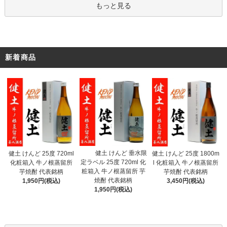
もっと見る
新着商品
健土 けんど 垂水限
健土 けんど 25度 720ml
健土 けんど 25度 1800m
定ラベル 25度 720ml 化
化粧箱入 牛ノ根蒸留所
l 化粧箱入 牛ノ根蒸留所
粧箱入 牛ノ根蒸留所 芋
芋焼酎 代表銘柄
芋焼酎 代表銘柄
焼酎 代表銘柄
1,950円(税込)
3,450円(税込)
1,950円(税込)