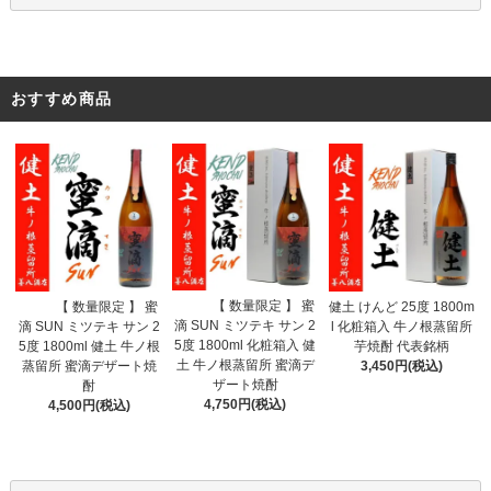
おすすめ商品
【 数量限定 】 蜜
【 数量限定 】 蜜
健土 けんど 25度 1800m
滴 SUN ミツテキ サン 2
滴 SUN ミツテキ サン 2
l 化粧箱入 牛ノ根蒸留所
5度 1800ml 化粧箱入 健
5度 1800ml 健土 牛ノ根
芋焼酎 代表銘柄
土 牛ノ根蒸留所 蜜滴デ
蒸留所 蜜滴デザート焼
3,450円(税込)
ザート焼酎
酎
4,750円(税込)
4,500円(税込)