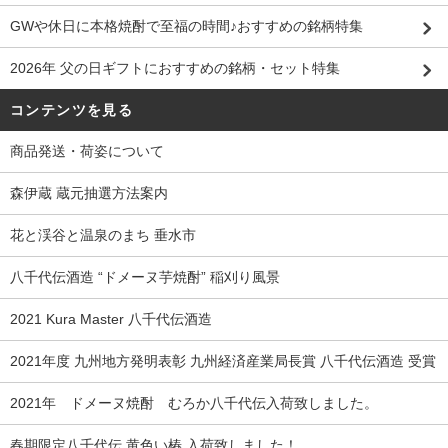
GWや休日に本格焼酎で至福の時間♪おすすめの銘柄特集
2026年 父の日ギフトにおすすめの銘柄・セット特集
コンテンツを見る
商品発送・荷姿について
森伊蔵 蔵元抽選方法案内
花と渓谷と温泉のまち 垂水市
八千代伝酒造 “ドメーヌ芋焼酎” 稲刈り風景
2021 Kura Master 八千代伝酒造
2021年度 九州地方発明表彰 九州経済産業局長賞 八千代伝酒造 受賞
2021年 ドメーヌ焼酎 むろか八千代伝入荷致しました。
春期限定八千代伝 黄色い椿 入荷致しました！