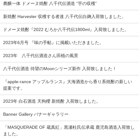
農醸一体 ドメーヌ焼酎 八千代伝酒造 “芋の収穫”
新焼酎 Harvester 収穫する者達 八千代伝白麹入荷致しました。
ドメーヌ焼酎『2022 むろか八千代伝1800ml』入荷致しました。
2023年6月号 『味の手帖』に掲載いただきました。
2023年 八千代伝酒造さん田植の風景
八千代伝酒造 待望のMoonシリーズ新作 入荷致しました！
『apple-rance アップルランス』大海酒造から香り系焼酎の新しい
提案です。
2023年 白石酒造 天狗櫻 新焼酎 入荷致しました。
Banner Gallery バナーギャラリー
「MASQUERADE OF 蔵真紅」黒瀬杜氏伝承蔵 鹿児島酒造入荷致し
ました。