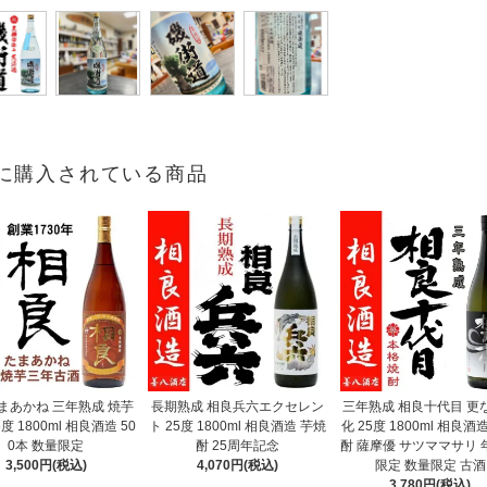
に購入されている商品
まあかね 三年熟成 焼芋
長期熟成 相良兵六エクセレン
三年熟成 相良十代目 更
度 1800ml 相良酒造 50
ト 25度 1800ml 相良酒造 芋焼
化 25度 1800ml 相良酒
0本 数量限定
酎 25周年記念
酎 薩摩優 サツママサリ 
3,500円(税込)
4,070円(税込)
限定 数量限定 古酒
3,780円(税込)