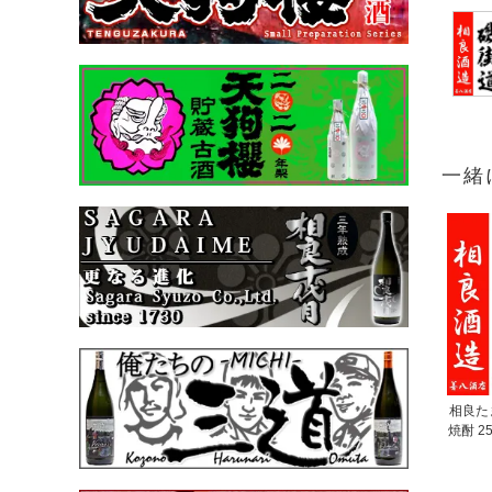
一緒
相良た
焼酎 25