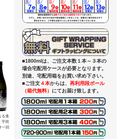
■1800mlは、ご注文本数１本～３本の
場合宅配用ケースが必要となります。
別途、宅配用箱をお買い求め下さい。
■ご注文
４本
からは、
再利用段ボール
（箱代無料）
にてお届け致します。
なる進
造 芋焼
年一回