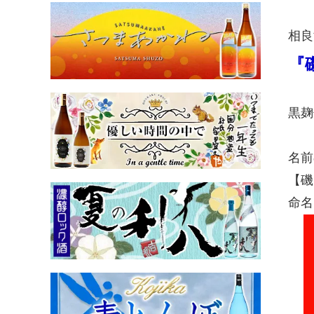
相良
『
黒麹
名前
【磯
命名