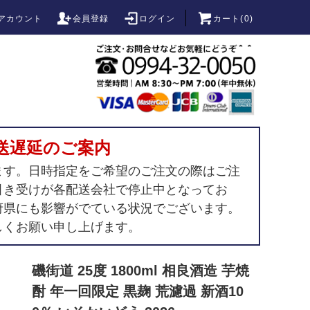
アカウント
会員登録
ログイン
カート(
0
)
送遅延のご案内
ます。日時指定をご希望のご注文の際はご注
引き受けが各配送会社で停止中となってお
府県にも影響がでている状況でございます。
しくお願い申し上げます。
磯街道 25度 1800ml 相良酒造 芋焼
酎 年一回限定 黒麹 荒濾過 新酒10