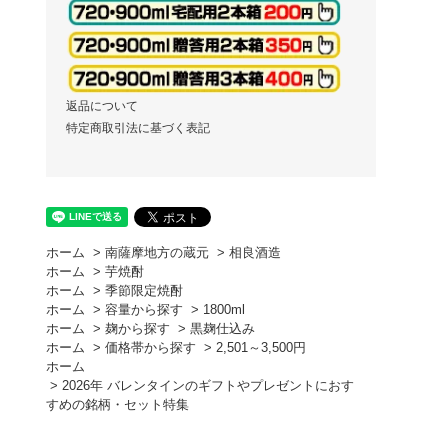
返品について
特定商取引法に基づく表記
ホーム
>
南薩摩地方の蔵元
>
相良酒造
ホーム
>
芋焼酎
ホーム
>
季節限定焼酎
ホーム
>
容量から探す
>
1800ml
ホーム
>
麹から探す
>
黒麹仕込み
ホーム
>
価格帯から探す
>
2,501～3,500円
ホーム
>
2026年 バレンタインのギフトやプレゼントにおす
すめの銘柄・セット特集