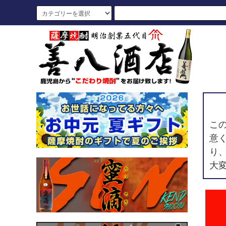
こ
意
り
大