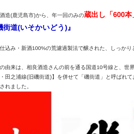
蔵出し「600
酒造(鹿児島市)から、年一回のみの
磯街道(いそかいどう)』
仕込み・新酒100%の荒濾過製法で醸された、しっか
の由来は、相良酒造さんの前を通る国道10号線と、世
・田之浦線(旧磯街道)】を併せて「磯街道」と呼ばれ
されました。