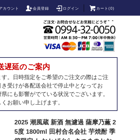
アカウント
会員登録
ログイン
カート(
0
)
送遅延のご案内
ます。日時指定をご希望のご注文の際はご注
引き受けが各配送会社で停止中となってお
府県にも影響がでている状況でございます。
しくお願い申し上げます。
2025 潮風蔵 新酒 無濾過 薩摩乃薫 2
5度 1800ml 田村合名会社 芋焼酎 季