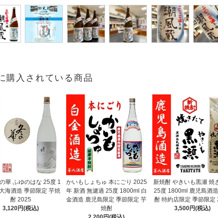
に購入されている商品
の華 ふゆのはな 25度 1
かいもしょちゅ 本にごり 2025
新焼酎 やきいも黒瀬 焼
l 大海酒造 季節限定 芋焼
年 新酒 無濾過 25度 1800ml 白
25度 1800ml 鹿児島酒
酎 2025
金酒造 鹿児島限定 季節限定 芋
酎 特約店限定 季節限定 2
3,120円(税込)
焼酎
3,500円(税込)
2,200円(税込)