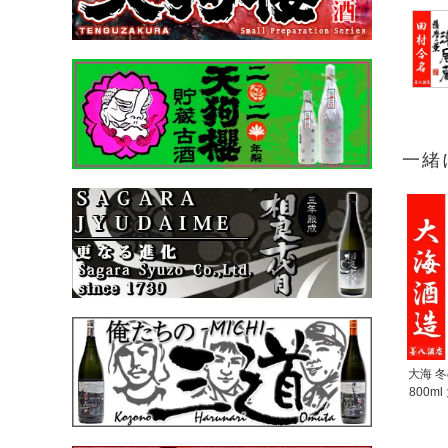
一緒
大海 冬
800m