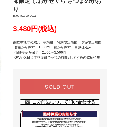
節限定 しおかぜぐら さつまのかお
り
tamura1800-0011
3,480円(税込)
南薩摩地方の蔵元
芋焼酎
特約限定焼酎
季節限定焼酎
容量から探す
1800ml
麹から探す
白麹仕込み
価格帯から探す
2,501～3,500円
GWや休日に本格焼酎で至福の時間♪おすすめの銘柄特集
SOLD OUT
この商品について問い合わせる