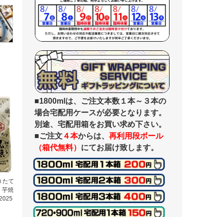
■1800mlは、ご注文本数１本～３本の
場合宅配用ケースが必要となります。
別途、宅配用箱をお買い求め下さい。
■ご注文
４本
からは、
再利用段ボール
（箱代無料）
にてお届け致します。
きたて
造 芋焼
025