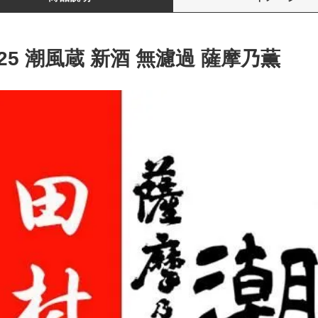
025 潮風蔵 新酒 無濾過 薩摩乃薫