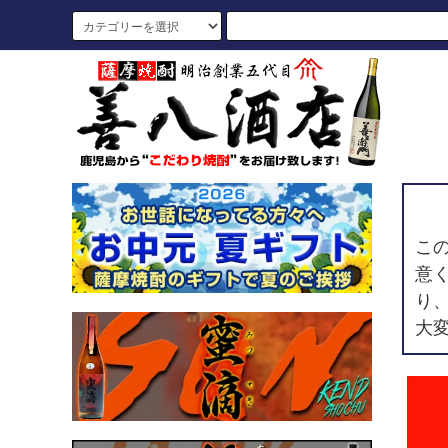
こ
意
り
大