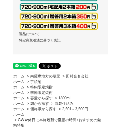
返品について
特定商取引法に基づく表記
ホーム
>
南薩摩地方の蔵元
>
田村合名会社
ホーム
>
芋焼酎
ホーム
>
特約限定焼酎
ホーム
>
季節限定焼酎
ホーム
>
容量から探す
>
1800ml
ホーム
>
麹から探す
>
白麹仕込み
ホーム
>
価格帯から探す
>
2,501～3,500円
ホーム
>
GWや休日に本格焼酎で至福の時間♪おすすめの銘
柄特集