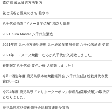
森伊蔵 蔵元抽選方法案内
花と渓谷と温泉のまち 垂水市
八千代伝酒造 “ドメーヌ芋焼酎” 稲刈り風景
2021 Kura Master 八千代伝酒造
2021年度 九州地方発明表彰 九州経済産業局長賞 八千代伝酒造 受賞
2021年 ドメーヌ焼酎 むろか八千代伝入荷致しました。
春期限定八千代伝 黄色い椿 入荷致しました！
令和3酒造年度 鹿児島県本格焼酎鑑評会 八千代伝(黒) 総裁賞代表受
賞(第一位)
令和4年度 鹿児島県『ぐりぶークーポン』特産品(薩摩焼酎)の取扱店
となりました。
鹿児島県本格焼酎鑑評会総裁賞連覇受賞酒