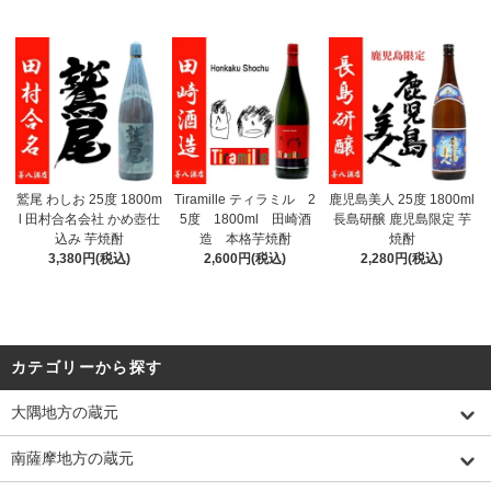
鷲尾 わしお 25度 1800m
Tiramille ティラミル 2
鹿児島美人 25度 1800ml
l 田村合名会社 かめ壺仕
5度 1800ml 田崎酒
長島研醸 鹿児島限定 芋
込み 芋焼酎
造 本格芋焼酎
焼酎
3,380円(税込)
2,600円(税込)
2,280円(税込)
カテゴリーから探す
大隅地方の蔵元
南薩摩地方の蔵元