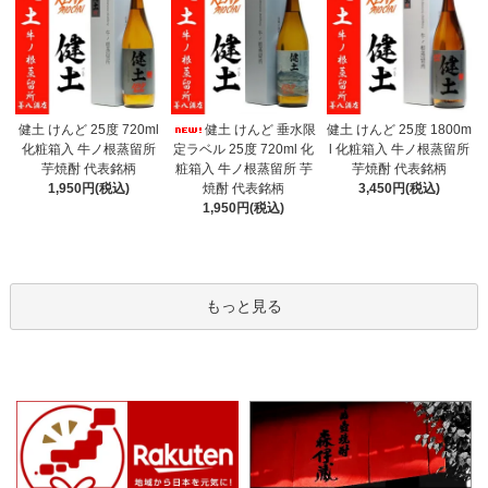
健土 けんど 垂水限
健土 けんど 25度 720ml
健土 けんど 25度 1800m
定ラベル 25度 720ml 化
化粧箱入 牛ノ根蒸留所
l 化粧箱入 牛ノ根蒸留所
粧箱入 牛ノ根蒸留所 芋
芋焼酎 代表銘柄
芋焼酎 代表銘柄
焼酎 代表銘柄
1,950円(税込)
3,450円(税込)
1,950円(税込)
もっと見る