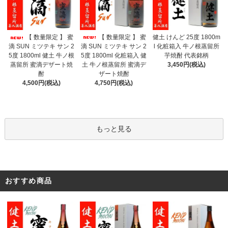
【 数量限定 】 蜜
【 数量限定 】 蜜
健土 けんど 25度 1800m
滴 SUN ミツテキ サン 2
滴 SUN ミツテキ サン 2
l 化粧箱入 牛ノ根蒸留所
5度 1800ml 化粧箱入 健
5度 1800ml 健土 牛ノ根
芋焼酎 代表銘柄
土 牛ノ根蒸留所 蜜滴デ
蒸留所 蜜滴デザート焼
3,450円(税込)
ザート焼酎
酎
4,750円(税込)
4,500円(税込)
もっと見る
おすすめ商品