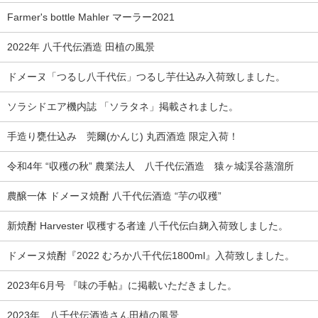
Farmer's bottle Mahler マーラー2021
2022年 八千代伝酒造 田植の風景
ドメーヌ「つるし八千代伝」つるし芋仕込み入荷致しました。
ソラシドエア機内誌 「ソラタネ」掲載されました。
手造り甕仕込み 莞爾(かんじ) 丸西酒造 限定入荷！
令和4年 “収穫の秋” 農業法人 八千代伝酒造 猿ヶ城渓谷蒸溜所
農醸一体 ドメーヌ焼酎 八千代伝酒造 “芋の収穫”
新焼酎 Harvester 収穫する者達 八千代伝白麹入荷致しました。
ドメーヌ焼酎『2022 むろか八千代伝1800ml』入荷致しました。
2023年6月号 『味の手帖』に掲載いただきました。
2023年 八千代伝酒造さん田植の風景