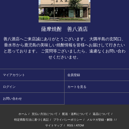
薩摩焼酎 善八酒店
善八酒店へご来店誠にありがとうございます。 大隅半島の玄関口、
垂水市から鹿児島の美味しい焼酎情報を皆様へお届けして行きたい
と思っております。 ご質問等ございましたら、遠慮なくお問い合わ
せくださいませ。
マイアカウント
会員登録
ログイン
カートを見る
お問い合わせ
ホーム
/
支払い方法について
/
配送・送料について
/
返品について
/
特定商取引法に基づく表記
/
プライバシーポリシー
/
メルマガ登録・解除
/ /
サイトマップ
/
RSS
/
ATOM