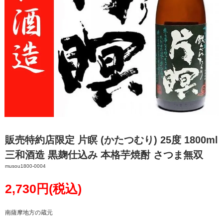
販売特約店限定 片瞑 (かたつむり) 25度 1800ml
三和酒造 黒麹仕込み 本格芋焼酎 さつま無双
musou1800-0004
2,730円(税込)
南薩摩地方の蔵元