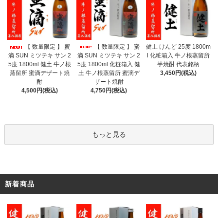
【 数量限定 】 蜜
【 数量限定 】 蜜
健土 けんど 25度 1800m
滴 SUN ミツテキ サン 2
滴 SUN ミツテキ サン 2
l 化粧箱入 牛ノ根蒸留所
5度 1800ml 化粧箱入 健
5度 1800ml 健土 牛ノ根
芋焼酎 代表銘柄
土 牛ノ根蒸留所 蜜滴デ
蒸留所 蜜滴デザート焼
3,450円(税込)
ザート焼酎
酎
4,750円(税込)
4,500円(税込)
もっと見る
新着商品