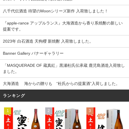
八千代伝酒造 待望のMoonシリーズ新作 入荷致しました！
『apple-rance アップルランス』大海酒造から香り系焼酎の新しい
提案です。
2023年 白石酒造 天狗櫻 新焼酎 入荷致しました。
Banner Gallery バナーギャラリー
「MASQUERADE OF 蔵真紅」黒瀬杜氏伝承蔵 鹿児島酒造入荷致し
ました。
大海酒造 海からの贈りも “杜氏からの提案酒”入荷しました。
ランキング
1
2
3